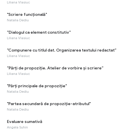
Liliana Vlasiuc
"Scriere funcțională"
Natalia Dediu
”Dialogul ca element constitutiv”
Liliana Vlasiuc
”Compunere cu titlul dat. Organizarea textului redactat”
Liliana Vlasiuc
”Părți de propoziție. Atelier de vorbire și scriere”
Liliana Vlasiuc
"Părți principale de propoziție"
Natalia Dediu
"Partea secundară de propoziție-atributul"
Natalia Dediu
Evaluare sumativă
Angela Suhin