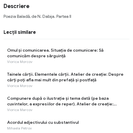
Descriere
Poezia Baladă, de N. Dabija. Partea II
Lecții similare
Omul și comunicarea. Situația de comunicare: Să
comunicăm despre sârguinţă
Viorica Morcov
Tainele cărţii. Elementele cărţii. Atelier de creație: Despre
cărți poți afla mai mult din prefață și postfață
Viorica Morcov
Compunere după o ilustrație și tema dată (pe baza
cuvintelor, a expresiilor de reper). Atelier de creație:
Munca - cea mai rodnică odihnă!
Viorica Marcov
Acordul adjectivului cu substantivul
Mihaela Petrov