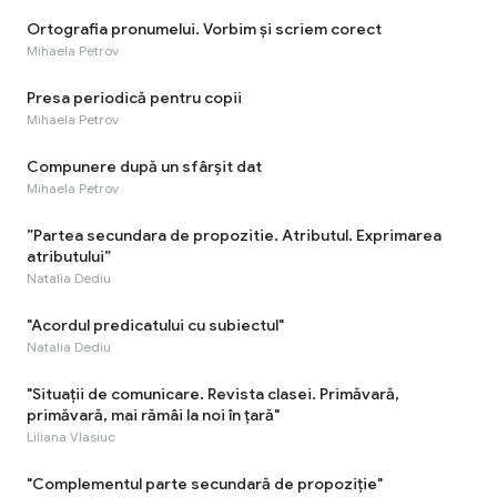
Ortografia pronumelui. Vorbim și scriem corect
Mihaela Petrov
Presa periodică pentru copii
Mihaela Petrov
Compunere după un sfârșit dat
Mihaela Petrov
”Partea secundara de propozitie. Atributul. Exprimarea
atributului”
Natalia Dediu
"Acordul predicatului cu subiectul"
Natalia Dediu
"Situaţii de comunicare. Revista clasei. Primăvară,
primăvară, mai rămâi la noi în țară"
Liliana Vlasiuc
"Complementul parte secundară de propoziție"