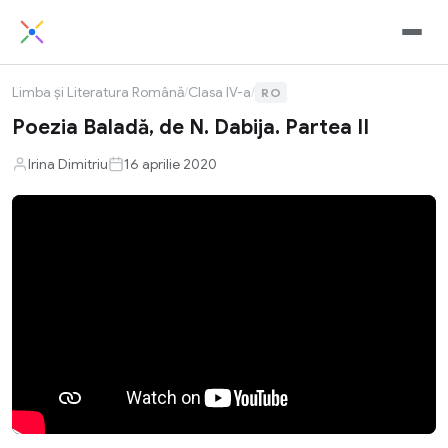
Limba și Literatura Română
/
Clasa IV-a
/
RO
Poezia Baladă, de N. Dabija. Partea II
Irina Dimitriu
16 aprilie 2020