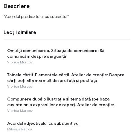
Descriere
"Acordul predicatului cu subiectul"
Lecții similare
Omul și comunicarea. Situația de comunicare: Să
comunicăm despre sârguinţă
Viorica Morcov
Tainele cărţii. Elementele cărţii. Atelier de creație: Despre
cărți poți afla mai mult din prefață și postfață
Viorica Morcov
Compunere după o ilustrație și tema dată (pe baza
cuvintelor, a expresiilor de reper). Atelier de creație:
Munca - cea mai rodnică odihnă!
Viorica Marcov
Acordul adjectivului cu substantivul
Mihaela Petrov