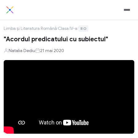
Limba și Literatura Română
/
Clasa IV-a
/
RO
"Acordul predicatului cu subiectul"
Natalia Dediu
21 mai 2020