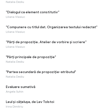
Natalia Dediu
”Dialogul ca element constitutiv”
Liliana Vlasiuc
”Compunere cu titlul dat. Organizarea textului redactat”
Liliana Vlasiuc
”Părți de propoziție. Atelier de vorbire și scriere”
Liliana Vlasiuc
"Părți principale de propoziție"
Natalia Dediu
"Partea secundară de propoziție-atributul"
Natalia Dediu
Evaluare sumativă
Angela Suhin
Leul și cățelușa, de Lev Tolstoi
Irina Dimitriu