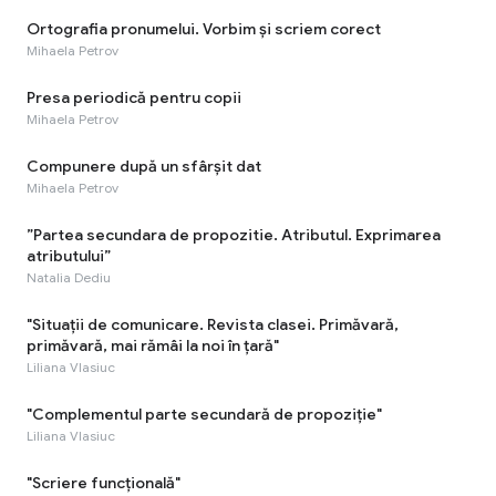
Ortografia pronumelui. Vorbim și scriem corect
Mihaela Petrov
Presa periodică pentru copii
Mihaela Petrov
Compunere după un sfârșit dat
Mihaela Petrov
”Partea secundara de propozitie. Atributul. Exprimarea
atributului”
Natalia Dediu
"Situaţii de comunicare. Revista clasei. Primăvară,
primăvară, mai rămâi la noi în țară"
Liliana Vlasiuc
"Complementul parte secundară de propoziție"
Liliana Vlasiuc
"Scriere funcțională"