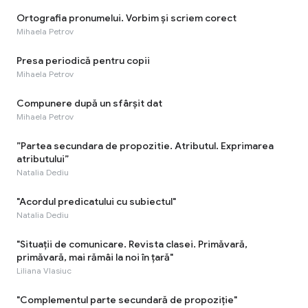
Ortografia pronumelui. Vorbim și scriem corect
Mihaela Petrov
Presa periodică pentru copii
Mihaela Petrov
Compunere după un sfârșit dat
Mihaela Petrov
”Partea secundara de propozitie. Atributul. Exprimarea
atributului”
Natalia Dediu
"Acordul predicatului cu subiectul"
Natalia Dediu
"Situaţii de comunicare. Revista clasei. Primăvară,
primăvară, mai rămâi la noi în țară"
Liliana Vlasiuc
"Complementul parte secundară de propoziție"