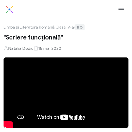
Limba și Literatura Română
/
Clasa IV-a
/
RO
"Scriere funcțională"
Natalia Dediu
15 mai 2020