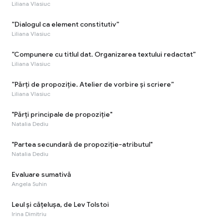
Liliana Vlasiuc
”Dialogul ca element constitutiv”
Liliana Vlasiuc
”Compunere cu titlul dat. Organizarea textului redactat”
Liliana Vlasiuc
”Părți de propoziție. Atelier de vorbire și scriere”
Liliana Vlasiuc
"Părți principale de propoziție"
Natalia Dediu
"Partea secundară de propoziție-atributul"
Natalia Dediu
Evaluare sumativă
Angela Suhin
Leul și cățelușa, de Lev Tolstoi
Irina Dimitriu