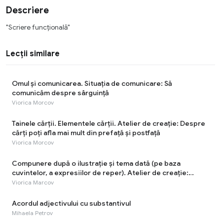
Descriere
"Scriere funcțională"
Lecții similare
Omul și comunicarea. Situația de comunicare: Să
comunicăm despre sârguinţă
Viorica Morcov
Tainele cărţii. Elementele cărţii. Atelier de creație: Despre
cărți poți afla mai mult din prefață și postfață
Viorica Morcov
Compunere după o ilustrație și tema dată (pe baza
cuvintelor, a expresiilor de reper). Atelier de creație:
Munca - cea mai rodnică odihnă!
Viorica Marcov
Acordul adjectivului cu substantivul
Mihaela Petrov