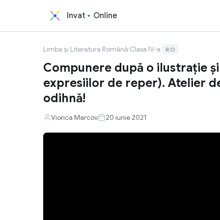
Invat
Online
Limba și Literatura Română
/
Clasa IV-a
/
RO
Compunere după o ilustrație și
expresiilor de reper). Atelier 
odihnă!
Viorica Marcov
20 iunie 2021