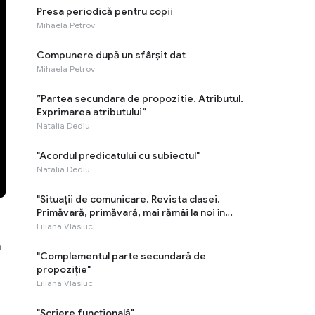
Presa periodică pentru copii
Mihaela Petrov
Compunere după un sfârșit dat
Mihaela Petrov
”Partea secundara de propozitie. Atributul.
Exprimarea atributului”
Natalia Dediu
"Acordul predicatului cu subiectul"
Natalia Dediu
"Situaţii de comunicare. Revista clasei.
Primăvară, primăvară, mai rămâi la noi în
țară"
Liliana Vlasiuc
ă
"Complementul parte secundară de
propoziție"
Liliana Vlasiuc
"Scriere funcțională"