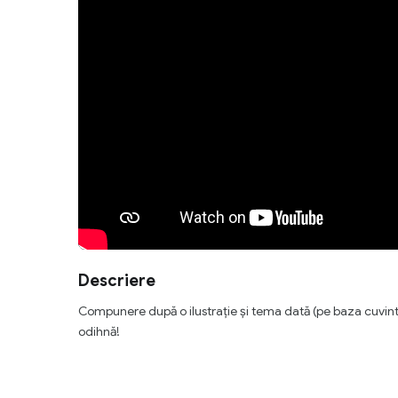
Descriere
Compunere după o ilustrație și tema dată (pe baza cuvinte
odihnă!