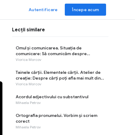
Autentificare
Începe acum
Lecții similare
Omul și comunicarea. Situația de
comunicare: Să comunicăm despre
sârguinţă
Viorica Morcov
Tainele cărţii. Elementele cărţii. Atelier de
creație: Despre cărți poți afla mai mult din
prefață și postfață
Viorica Morcov
Acordul adjectivului cu substantivul
Mihaela Petrov
Ortografia pronumelui. Vorbim și scriem
corect
Mihaela Petrov