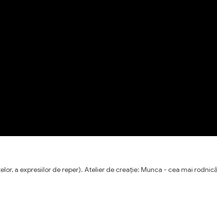
lor, a expresiilor de reper). Atelier de creație: Munca - cea mai rodnic