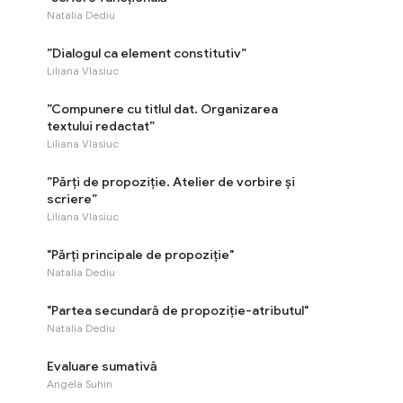
Natalia Dediu
”Dialogul ca element constitutiv”
Liliana Vlasiuc
”Compunere cu titlul dat. Organizarea
textului redactat”
Liliana Vlasiuc
”Părți de propoziție. Atelier de vorbire și
scriere”
Liliana Vlasiuc
"Părți principale de propoziție"
Natalia Dediu
"Partea secundară de propoziție-atributul"
Natalia Dediu
Evaluare sumativă
Angela Suhin