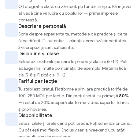
O fotografie clară, cu zâmbet, pe fundal simplu. Părinții vor
să vadă cine va lucra cu copilul lor — prima impresie
contează!
Descriere personală
Scrie despre experiența ta, metodele de predare și ce te
face diferit. Fii autentic — părinții apreciază sinceritatea.
3-5 propoziții sunt suficiente.
Discipline și clase
Selectezi materiile pe care le predai și clasele (5-12). Poți
adăuga mai multe combinații: de exemplu, Matematică
cls. 5-8 și Fizică cls. 9-12.
Tariful per lecție
Tu stabilești prețul. Platformele similare practică tarife de
100-250 MDL per lecție. Din prețul setat, tu primești
80%
— restul de 20% acoperă platforma video, suportul tehnic
și promovarea.
Disponibilitate
Setezi zilele și orele când poți preda. Poți schimba oricând.
Cu cât ești mai flexibil (inclusiv seri și weekend), cu atât
mai mulți elevi te vor alege.