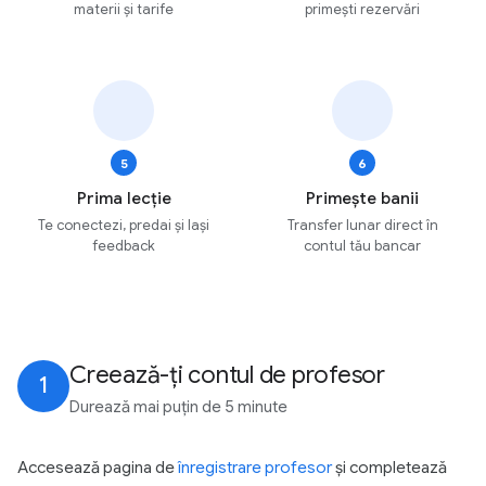
materii și tarife
primești rezervări
5
6
Prima lecție
Primește banii
Te conectezi, predai și lași
Transfer lunar direct în
feedback
contul tău bancar
Creează-ți contul de profesor
1
Durează mai puțin de 5 minute
Accesează pagina de
înregistrare profesor
și completează