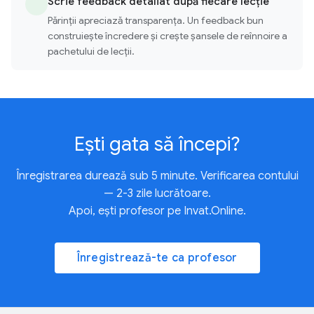
Scrie feedback detaliat după fiecare lecție
Părinții apreciază transparența. Un feedback bun
construiește încredere și crește șansele de reînnoire a
pachetului de lecții.
Ești gata să începi?
Înregistrarea durează sub 5 minute. Verificarea contului
— 2-3 zile lucrătoare.
Apoi, ești profesor pe Invat.Online.
Înregistrează-te ca profesor