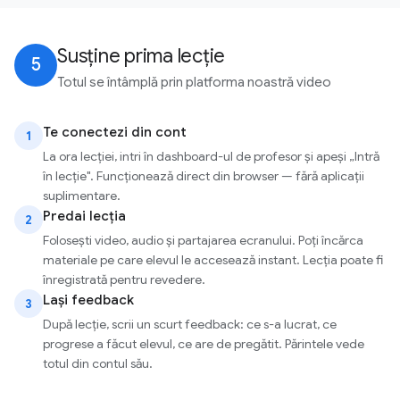
Susține prima lecție
5
Totul se întâmplă prin platforma noastră video
Te conectezi din cont
1
La ora lecției, intri în dashboard-ul de profesor și apeși „Intră
în lecție". Funcționează direct din browser — fără aplicații
suplimentare.
Predai lecția
2
Folosești video, audio și partajarea ecranului. Poți încărca
materiale pe care elevul le accesează instant. Lecția poate fi
înregistrată pentru revedere.
Lași feedback
3
După lecție, scrii un scurt feedback: ce s-a lucrat, ce
progrese a făcut elevul, ce are de pregătit. Părintele vede
totul din contul său.