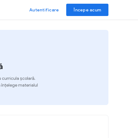
Autentificare
Începe acum
ă
curricula școlară.
ă înțelege materialul