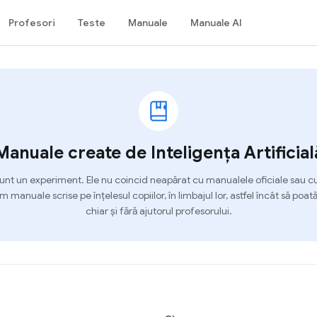
Profesori
Teste
Manuale
Manuale AI
Manuale create de Inteligența Artificial
nt un experiment. Ele nu coincid neapărat cu manualele oficiale sau cu 
m manuale scrise pe înțelesul copiilor, în limbajul lor, astfel încât să poat
chiar și fără ajutorul profesorului.