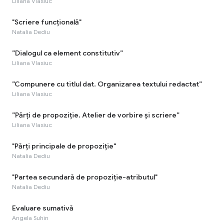
Liliana Vlasiuc
"Scriere funcțională"
Natalia Dediu
”Dialogul ca element constitutiv”
Liliana Vlasiuc
”Compunere cu titlul dat. Organizarea textului redactat”
Liliana Vlasiuc
”Părți de propoziție. Atelier de vorbire și scriere”
Liliana Vlasiuc
"Părți principale de propoziție"
Natalia Dediu
"Partea secundară de propoziție-atributul"
Natalia Dediu
Evaluare sumativă
Angela Suhin