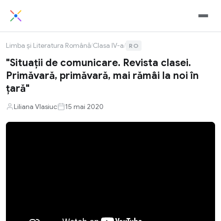
Limba și Literatura Română
/
Clasa IV-a
/
RO
"Situaţii de comunicare. Revista clasei.
Primăvară, primăvară, mai rămâi la noi în
țară"
Liliana Vlasiuc
15 mai 2020