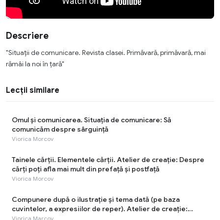
Descriere
"Situaţii de comunicare. Revista clasei. Primăvară, primăvară, mai
rămâi la noi în țară"
Lecții similare
Omul și comunicarea. Situația de comunicare: Să
comunicăm despre sârguinţă
Viorica Morcov
Tainele cărţii. Elementele cărţii. Atelier de creație: Despre
cărți poți afla mai mult din prefață și postfață
Viorica Morcov
Compunere după o ilustrație și tema dată (pe baza
cuvintelor, a expresiilor de reper). Atelier de creație:
Munca - cea mai rodnică odihnă!
Viorica Marcov