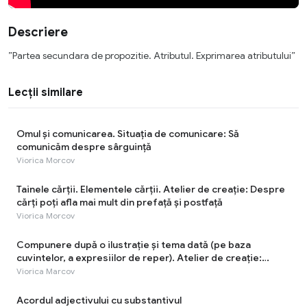
Descriere
”Partea secundara de propozitie. Atributul. Exprimarea atributului”
Lecții similare
Omul și comunicarea. Situația de comunicare: Să
comunicăm despre sârguinţă
Viorica Morcov
Tainele cărţii. Elementele cărţii. Atelier de creație: Despre
cărți poți afla mai mult din prefață și postfață
Viorica Morcov
Compunere după o ilustrație și tema dată (pe baza
cuvintelor, a expresiilor de reper). Atelier de creație:
Munca - cea mai rodnică odihnă!
Viorica Marcov
Acordul adjectivului cu substantivul