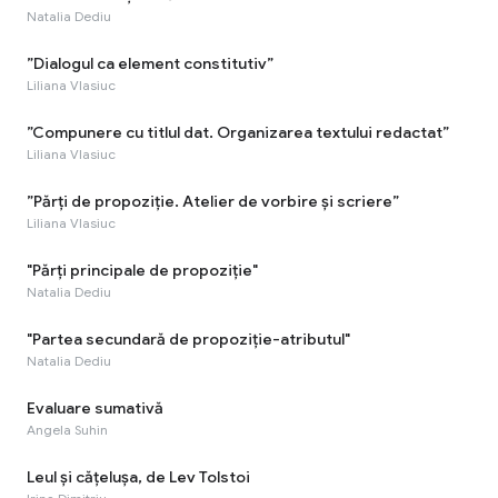
Natalia Dediu
”Dialogul ca element constitutiv”
Liliana Vlasiuc
”Compunere cu titlul dat. Organizarea textului redactat”
Liliana Vlasiuc
”Părți de propoziție. Atelier de vorbire și scriere”
Liliana Vlasiuc
"Părți principale de propoziție"
Natalia Dediu
"Partea secundară de propoziție-atributul"
Natalia Dediu
Evaluare sumativă
Angela Suhin
Leul și cățelușa, de Lev Tolstoi