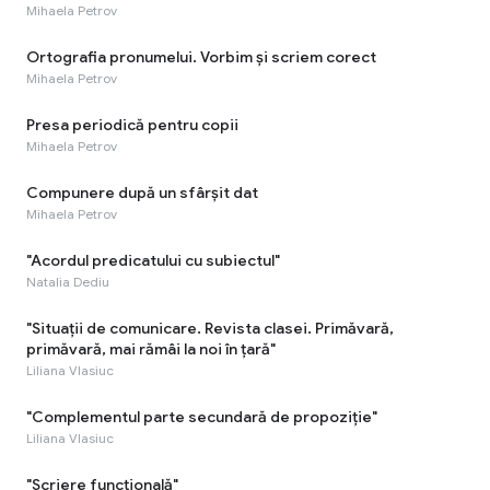
Mihaela Petrov
Ortografia pronumelui. Vorbim și scriem corect
Mihaela Petrov
Presa periodică pentru copii
Mihaela Petrov
Compunere după un sfârșit dat
Mihaela Petrov
"Acordul predicatului cu subiectul"
Natalia Dediu
"Situaţii de comunicare. Revista clasei. Primăvară,
primăvară, mai rămâi la noi în țară"
Liliana Vlasiuc
"Complementul parte secundară de propoziție"
Liliana Vlasiuc
"Scriere funcțională"