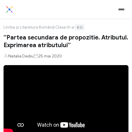
Limba și Literatura Română
/
Clasa IV-a
/
RO
”Partea secundara de propozitie. Atributul.
Exprimarea atributului”
Natalia Dediu
25 mai 2020