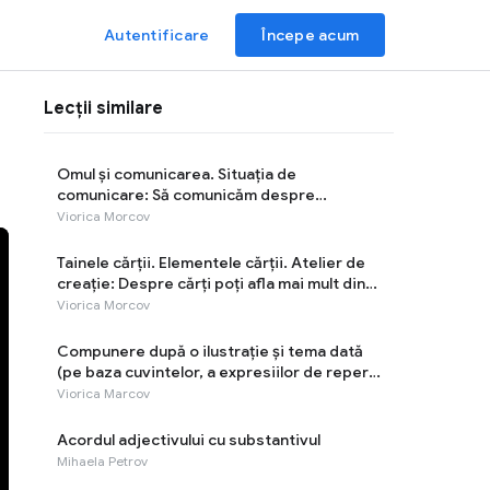
Autentificare
Începe acum
Lecții similare
Omul și comunicarea. Situația de
comunicare: Să comunicăm despre
sârguinţă
Viorica Morcov
Tainele cărţii. Elementele cărţii. Atelier de
creație: Despre cărți poți afla mai mult din
prefață și postfață
Viorica Morcov
Compunere după o ilustrație și tema dată
(pe baza cuvintelor, a expresiilor de reper).
Atelier de creație: Munca - cea mai rodnică
Viorica Marcov
odihnă!
Acordul adjectivului cu substantivul
Mihaela Petrov