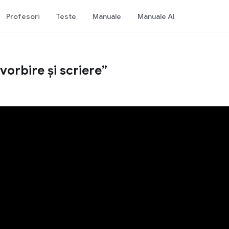
Profesori
Teste
Manuale
Manuale AI
 vorbire și scriere”