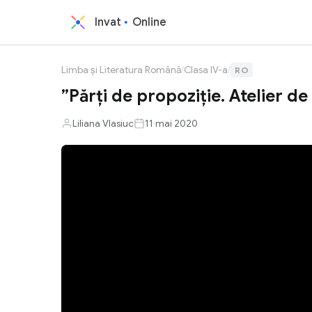
Invat
Online
Limba și Literatura Română
/
Clasa IV-a
/
RO
”Părți de propoziție. Atelier de
Liliana Vlasiuc
11 mai 2020