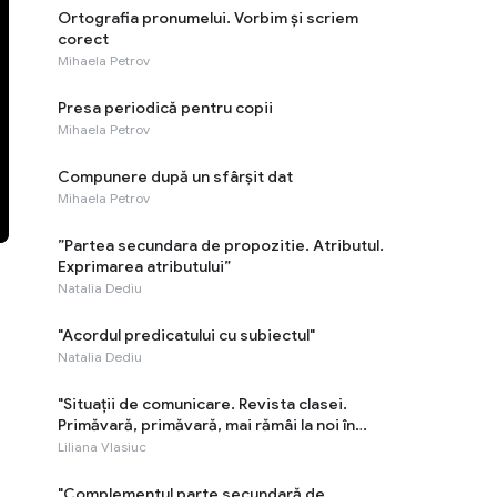
Ortografia pronumelui. Vorbim și scriem
corect
Mihaela Petrov
Presa periodică pentru copii
Mihaela Petrov
Compunere după un sfârșit dat
Mihaela Petrov
”Partea secundara de propozitie. Atributul.
Exprimarea atributului”
Natalia Dediu
"Acordul predicatului cu subiectul"
Natalia Dediu
"Situaţii de comunicare. Revista clasei.
Primăvară, primăvară, mai rămâi la noi în
țară"
Liliana Vlasiuc
"Complementul parte secundară de