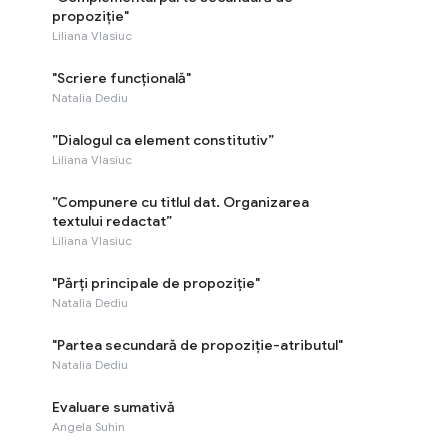
propoziție"
Liliana Vlasiuc
"Scriere funcțională"
Natalia Dediu
”Dialogul ca element constitutiv”
Liliana Vlasiuc
”Compunere cu titlul dat. Organizarea
textului redactat”
Liliana Vlasiuc
"Părți principale de propoziție"
Natalia Dediu
"Partea secundară de propoziție-atributul"
Natalia Dediu
Evaluare sumativă
Angela Suhin