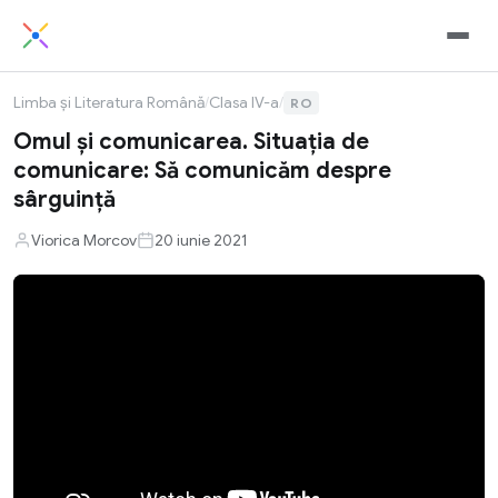
Limba și Literatura Română
/
Clasa IV-a
/
RO
Omul și comunicarea. Situația de
comunicare: Să comunicăm despre
sârguinţă
Viorica Morcov
20 iunie 2021