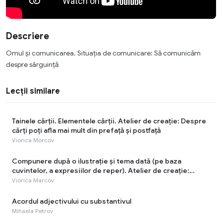
Descriere
Omul și comunicarea. Situația de comunicare: Să comunicăm
despre sârguinţă
Lecții similare
Tainele cărţii. Elementele cărţii. Atelier de creație: Despre
cărți poți afla mai mult din prefață și postfață
Viorica Morcov
Compunere după o ilustrație și tema dată (pe baza
cuvintelor, a expresiilor de reper). Atelier de creație:
Munca - cea mai rodnică odihnă!
Viorica Marcov
Acordul adjectivului cu substantivul
Mihaela Petrov