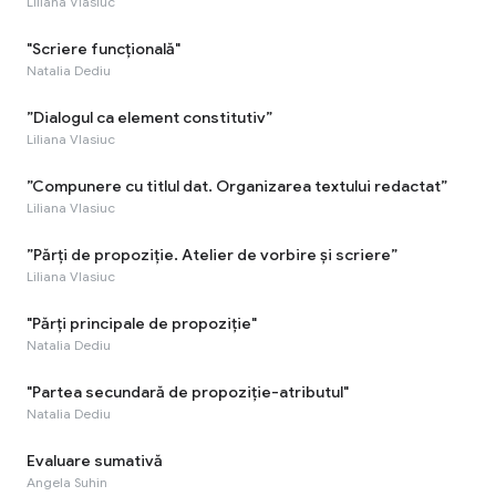
Liliana Vlasiuc
"Scriere funcțională"
Natalia Dediu
”Dialogul ca element constitutiv”
Liliana Vlasiuc
”Compunere cu titlul dat. Organizarea textului redactat”
Liliana Vlasiuc
”Părți de propoziție. Atelier de vorbire și scriere”
Liliana Vlasiuc
"Părți principale de propoziție"
Natalia Dediu
"Partea secundară de propoziție-atributul"
Natalia Dediu
Evaluare sumativă
Angela Suhin