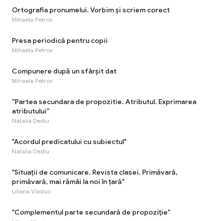
Ortografia pronumelui. Vorbim și scriem corect
Mihaela Petrov
Presa periodică pentru copii
Mihaela Petrov
Compunere după un sfârșit dat
Mihaela Petrov
”Partea secundara de propozitie. Atributul. Exprimarea
atributului”
Natalia Dediu
"Acordul predicatului cu subiectul"
Natalia Dediu
"Situaţii de comunicare. Revista clasei. Primăvară,
primăvară, mai rămâi la noi în țară"
Liliana Vlasiuc
"Complementul parte secundară de propoziție"