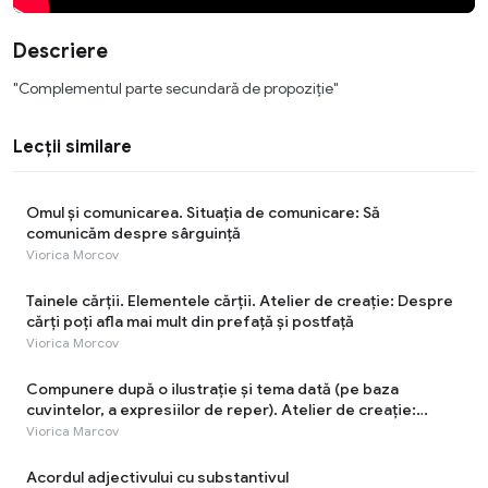
Descriere
"Complementul parte secundară de propoziție"
Lecții similare
Omul și comunicarea. Situația de comunicare: Să
comunicăm despre sârguinţă
Viorica Morcov
Tainele cărţii. Elementele cărţii. Atelier de creație: Despre
cărți poți afla mai mult din prefață și postfață
Viorica Morcov
Compunere după o ilustrație și tema dată (pe baza
cuvintelor, a expresiilor de reper). Atelier de creație:
Munca - cea mai rodnică odihnă!
Viorica Marcov
Acordul adjectivului cu substantivul