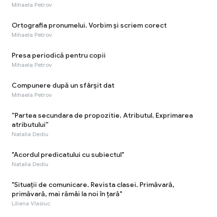
Mihaela Petrov
Ortografia pronumelui. Vorbim și scriem corect
Mihaela Petrov
Presa periodică pentru copii
Mihaela Petrov
Compunere după un sfârșit dat
Mihaela Petrov
”Partea secundara de propozitie. Atributul. Exprimarea
atributului”
Natalia Dediu
"Acordul predicatului cu subiectul"
Natalia Dediu
"Situaţii de comunicare. Revista clasei. Primăvară,
primăvară, mai rămâi la noi în țară"
Liliana Vlasiuc