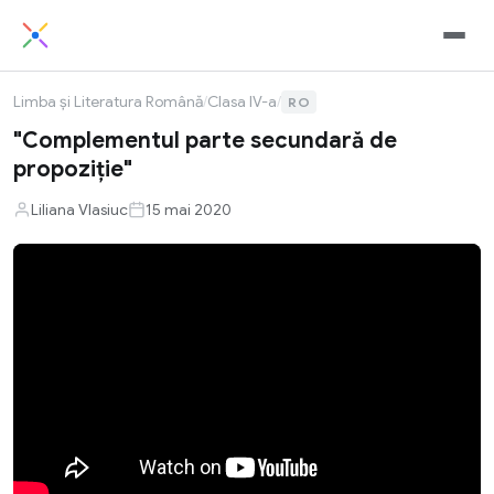
Limba și Literatura Română
/
Clasa IV-a
/
RO
"Complementul parte secundară de
propoziție"
Liliana Vlasiuc
15 mai 2020