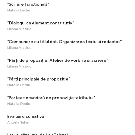
"Scriere funcțională"
Natalia Dediu
”Dialogul ca element constitutiv”
Liliana Vlasiuc
”Compunere cu titlul dat. Organizarea textului redactat”
Liliana Vlasiuc
”Părți de propoziție. Atelier de vorbire și scriere”
Liliana Vlasiuc
"Părți principale de propoziție"
Natalia Dediu
"Partea secundară de propoziție-atributul"
Natalia Dediu
Evaluare sumativă
Angela Suhin
Leul și cățelușa, de Lev Tolstoi