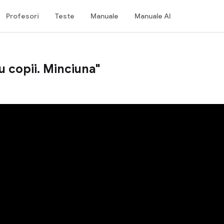
Profesori
Teste
Manuale
Manuale AI
u copii. Minciuna"