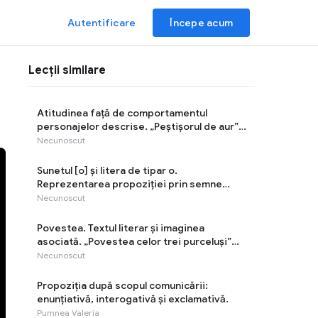
Autentificare
Începe acum
Lecții similare
Atitudinea față de comportamentul
personajelor descrise. „Peștișorul de aur”
după H. A. Guerber
Necunoscut
Sunetul [o] şi litera de tipar o.
Reprezentarea propoziției prin semne
convenţionale. Litera o (mică) de mână
Necunoscut
Povestea. Textul literar şi imaginea
asociată. „Povestea celor trei purceluși”
după James Orchard Halliwell Phillipps
Necunoscut
Propoziția după scopul comunicării:
enunțiativă, interogativă și exclamativă.
Pumnea Valeria