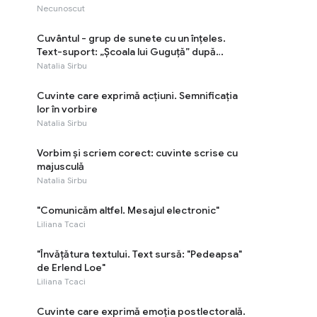
Necunoscut
Cuvântul - grup de sunete cu un înţeles.
Text-suport: „Școala lui Guguță” după
Spiridon
Natalia Sirbu
Cuvinte care exprimă acţiuni. Semnificaţia
lor în vorbire
Natalia Sirbu
Vorbim și scriem corect: cuvinte scrise cu
majusculă
Natalia Sirbu
"Comunicăm altfel. Mesajul electronic"
Liliana Tcaci
"Învăţătura textului. Text sursă: "Pedeapsa"
de Erlend Loe"
Liliana Tcaci
Cuvinte care exprimă emoţia postlectorală.