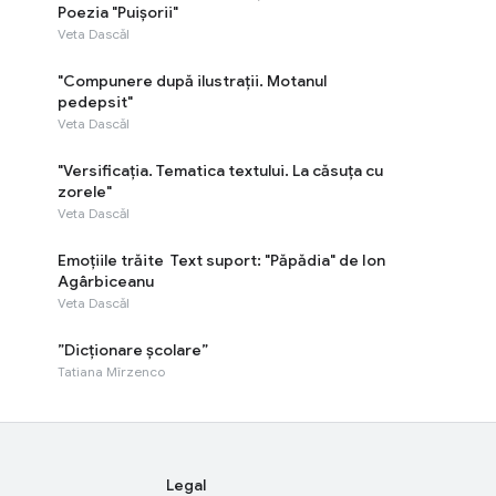
Poezia "Puișorii"
Veta Dascăl
"Compunere după ilustrații. Motanul
pedepsit"
Veta Dascăl
"Versificaţia. Tematica textului. La căsuța cu
zorele"
Veta Dascăl
Emoţiile trăite Text suport: "Păpădia" de Ion
Agârbiceanu
Veta Dascăl
”Dicționare școlare”
Tatiana Mîrzenco
Legal