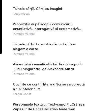
Tainele cărţii. Cărţi cu imagini
Necunoscut
Propoziția după scopul comunicării:
enunțiativă, interogativă și exclamativă.
Semnele de punctuație
Pumnea Valeria
Tainele cărții. Expoziție de carte. Cum
alegem o carte
Pumnea Valeria
Alineatul și semnificația lui. Textul-suport:
„Pinul singuratic” de Alexandru Mitru
Pumnea Valeria
Cuvinte ce conțin litera x. Scrierea corectă
a cuvintelor cu x
Sergiu Corlat
Personajele textului. Text-suport: „Crăiasa
Zăpezii” de Hans Christian Andersen