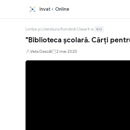
Invat
Online
Limba și Literatura Română
/
Clasa II-a
/
RO
"Biblioteca școlară. Cărți pentr
Veta Dascăl
2 mai 2020