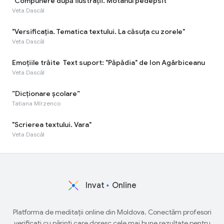
"Compunere după ilustrații. Motanul pedepsit"
Veta Dascăl
"Versificaţia. Tematica textului. La căsuța cu zorele"
Veta Dascăl
Emoţiile trăite Text suport: "Păpădia" de Ion Agârbiceanu
Veta Dascăl
”Dicționare școlare”
Tatiana Mîrzenco
"Scrierea textului. Vara"
Veta Dascăl
Invat
Online
Platforma de meditații online din Moldova. Conectăm profesori
verificați cu părinți care doresc cele mai bune rezultate pentru