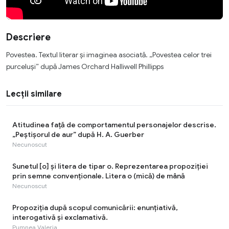
Descriere
Povestea. Textul literar şi imaginea asociată. „Povestea celor trei
purceluși” după James Orchard Halliwell Phillipps
Lecții similare
Atitudinea față de comportamentul personajelor descrise.
„Peștișorul de aur” după H. A. Guerber
Necunoscut
Sunetul [o] şi litera de tipar o. Reprezentarea propoziției
prin semne convenţionale. Litera o (mică) de mână
Necunoscut
Propoziția după scopul comunicării: enunțiativă,
interogativă și exclamativă.
Pumnea Valeria