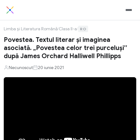
Limba și Literatura Română
/
Clasa II-a
/
RO
Povestea. Textul literar şi imaginea
asociată. „Povestea celor trei purceluși”
după James Orchard Halliwell Phillipps
Necunoscut
20 iunie 2021