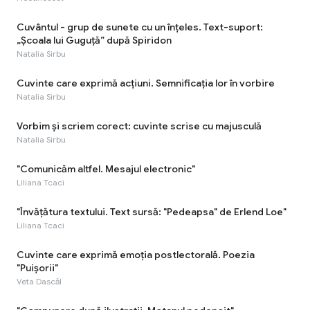
Cuvântul - grup de sunete cu un înţeles. Text-suport:
„Școala lui Guguță” după Spiridon
Natalia Sirbu
Cuvinte care exprimă acţiuni. Semnificaţia lor în vorbire
Natalia Sirbu
Vorbim și scriem corect: cuvinte scrise cu majusculă
Natalia Sirbu
"Comunicăm altfel. Mesajul electronic"
Liliana Tcaci
"Învăţătura textului. Text sursă: "Pedeapsa" de Erlend Loe"
Liliana Tcaci
Cuvinte care exprimă emoţia postlectorală. Poezia
"Puișorii"
Veta Dascăl