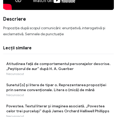
Descriere
Propoziția după scopul comunicării: enunțiativă, interogativă și
exclamativă. Semnele de punctuație
Lecții similare
Atitudinea față de comportamentul personajelor descrise.
„Peștișorul de aur” după H. A. Guerber
Necunoscut
Sunetul [o] şi litera de tipar o. Reprezentarea propoziției
prin semne convenţionale. Litera o (mică) de mână
Necunoscut
Povestea. Textul literar şi imaginea asociată. „Povestea
celor trei purceluși” după James Orchard Halliwell Phillipps
Necunoscut