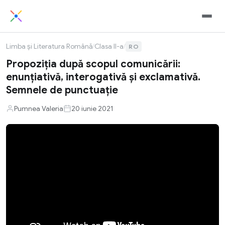
Limba și Literatura Română
/
Clasa II-a
/
RO
Propoziția după scopul comunicării:
enunțiativă, interogativă și exclamativă.
Semnele de punctuație
Pumnea Valeria
20 iunie 2021