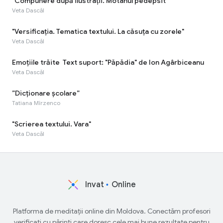
"Compunere după ilustrații. Motanul pedepsit"
Veta Dascăl
"Versificaţia. Tematica textului. La căsuța cu zorele"
Veta Dascăl
Emoţiile trăite Text suport: "Păpădia" de Ion Agârbiceanu
Veta Dascăl
”Dicționare școlare”
Tatiana Mîrzenco
"Scrierea textului. Vara"
Veta Dascăl
Invat
Online
Platforma de meditații online din Moldova. Conectăm profesori
verificați cu părinți care doresc cele mai bune rezultate pentru