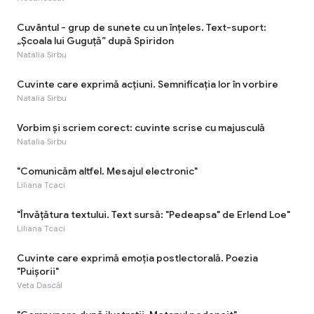
Cuvântul - grup de sunete cu un înţeles. Text-suport:
„Școala lui Guguță” după Spiridon
Natalia Sirbu
Cuvinte care exprimă acţiuni. Semnificaţia lor în vorbire
Natalia Sirbu
Vorbim și scriem corect: cuvinte scrise cu majusculă
Natalia Sirbu
"Comunicăm altfel. Mesajul electronic"
Liliana Tcaci
"Învăţătura textului. Text sursă: "Pedeapsa" de Erlend Loe"
Liliana Tcaci
Cuvinte care exprimă emoţia postlectorală. Poezia
"Puișorii"
Veta Dascăl