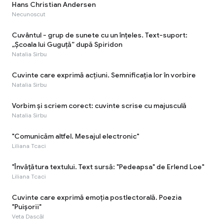
Hans Christian Andersen
Necunoscut
Cuvântul - grup de sunete cu un înţeles. Text-suport:
„Școala lui Guguță” după Spiridon
Natalia Sirbu
Cuvinte care exprimă acţiuni. Semnificaţia lor în vorbire
Natalia Sirbu
Vorbim și scriem corect: cuvinte scrise cu majusculă
Natalia Sirbu
"Comunicăm altfel. Mesajul electronic"
Liliana Tcaci
"Învăţătura textului. Text sursă: "Pedeapsa" de Erlend Loe"
Liliana Tcaci
Cuvinte care exprimă emoţia postlectorală. Poezia
"Puișorii"
Veta Dascăl