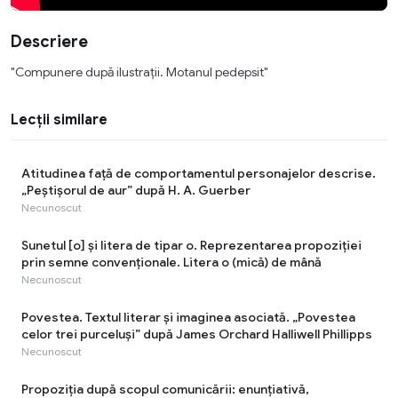
Descriere
"Compunere după ilustrații. Motanul pedepsit"
Lecții similare
Atitudinea față de comportamentul personajelor descrise.
„Peștișorul de aur” după H. A. Guerber
Necunoscut
Sunetul [o] şi litera de tipar o. Reprezentarea propoziției
prin semne convenţionale. Litera o (mică) de mână
Necunoscut
Povestea. Textul literar şi imaginea asociată. „Povestea
celor trei purceluși” după James Orchard Halliwell Phillipps
Necunoscut
Propoziția după scopul comunicării: enunțiativă,