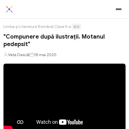
Limba și Literatura Română
/
Clasa II-a
/
RO
"Compunere după ilustrații. Motanul
pedepsit"
Veta Dascăl
18 mai 2020