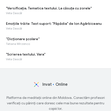
"Versificaţia. Tematica textului. La căsuța cu zorele"
Veta Dascăl
Emoţiile trăite Text suport: "Păpădia" de Ion Agârbiceanu
Veta Dascăl
”Dicționare școlare”
Tatiana Mîrzenco
"Scrierea textului. Vara"
Veta Dascăl
Invat
Online
Platforma de meditații online din Moldova. Conectăm profesori
verificați cu părinți care doresc cele mai bune rezultate pentru
copiii lor.