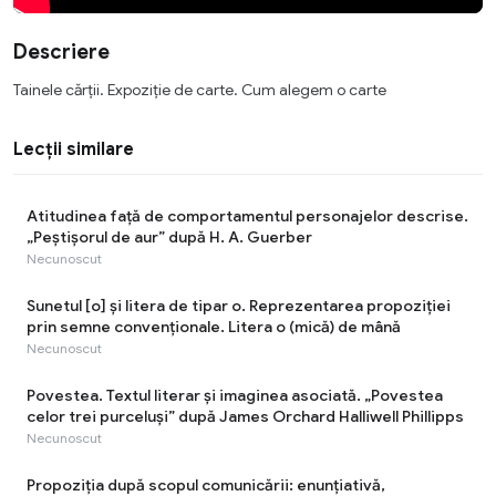
Descriere
Tainele cărții. Expoziție de carte. Cum alegem o carte
Lecții similare
Atitudinea față de comportamentul personajelor descrise.
„Peștișorul de aur” după H. A. Guerber
Necunoscut
Sunetul [o] şi litera de tipar o. Reprezentarea propoziției
prin semne convenţionale. Litera o (mică) de mână
Necunoscut
Povestea. Textul literar şi imaginea asociată. „Povestea
celor trei purceluși” după James Orchard Halliwell Phillipps
Necunoscut
Propoziția după scopul comunicării: enunțiativă,