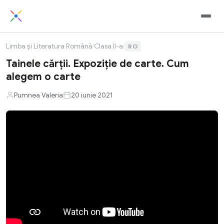
Limba și Literatura Română
/
Clasa II-a
/
RO
Tainele cărții. Expoziție de carte. Cum
alegem o carte
Pumnea Valeria
20 iunie 2021