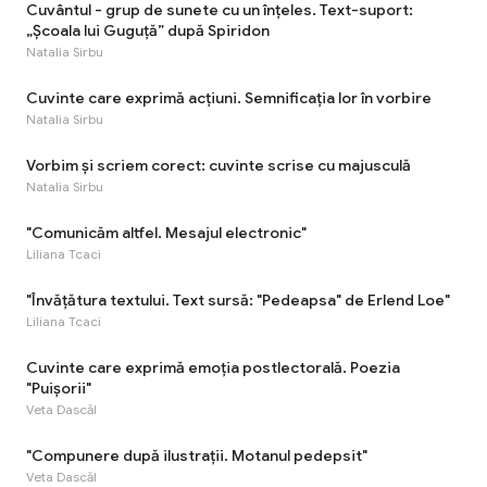
Cuvântul - grup de sunete cu un înţeles. Text-suport:
„Școala lui Guguță” după Spiridon
Natalia Sirbu
Cuvinte care exprimă acţiuni. Semnificaţia lor în vorbire
Natalia Sirbu
Vorbim și scriem corect: cuvinte scrise cu majusculă
Natalia Sirbu
"Comunicăm altfel. Mesajul electronic"
Liliana Tcaci
"Învăţătura textului. Text sursă: "Pedeapsa" de Erlend Loe"
Liliana Tcaci
Cuvinte care exprimă emoţia postlectorală. Poezia
"Puișorii"
Veta Dascăl
"Compunere după ilustrații. Motanul pedepsit"
Veta Dascăl