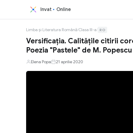
Invat
Online
Limba și Literatura Română
/
Clasa III-a
/
RO
Versificația. Calitățile citirii 
Poezia "Pastele" de M. Popescu
Elena Popa
21 aprilie 2020