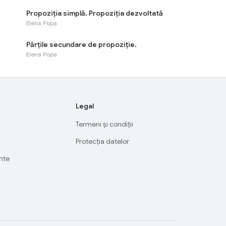
Propoziția simplă. Propoziția dezvoltată
Elena Popa
Părțile secundare de propoziție.
Elena Popa
Legal
Termeni și condiții
Protecția datelor
ente