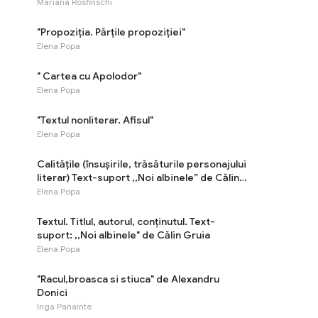
Mariana Rosfinschi
"Propoziția. Părțile propoziției"
Elena Popa
" Cartea cu Apolodor"
Elena Popa
"Textul nonliterar. Afisul"
Elena Popa
Calitățile (însușirile, trăsăturile personajului
literar) Text-suport ,,Noi albinele” de Călin
Gruia
Elena Popa
Textul. Titlul, autorul, conținutul. Text-
suport: ,,Noi albinele" de Călin Gruia
Elena Popa
"Racul,broasca si stiuca" de Alexandru
Donici
Inga Panainte