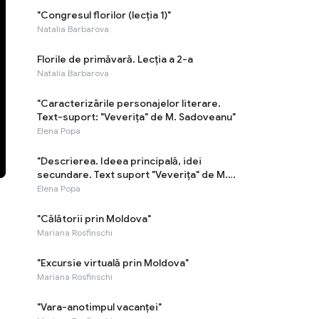
"Congresul florilor (lecția 1)"
Natalia Barbarova
Florile de primăvară. Lecția a 2-a
Natalia Barbarova
"Caracterizārile personajelor literare.
Text-suport: "Veverița" de M. Sadoveanu"
Elena Popa
"Descrierea. Ideea principală, idei
secundare. Text suport "Veverița" de M.
Sadoveanu"
Elena Popa
"Călătorii prin Moldova"
Mariana Rosfinschi
"Excursie virtuală prin Moldova"
Mariana Rosfinschi
"Vara-anotimpul vacanței"