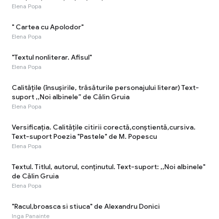
Elena Popa
" Cartea cu Apolodor"
Elena Popa
"Textul nonliterar. Afisul"
Elena Popa
Calitățile (însușirile, trăsăturile personajului literar) Text-
suport ,,Noi albinele” de Călin Gruia
Elena Popa
Versificația. Calitățile citirii corectă,conștientă,cursiva.
Text-suport Poezia "Pastele" de M. Popescu
Elena Popa
Textul. Titlul, autorul, conținutul. Text-suport: ,,Noi albinele"
de Călin Gruia
Elena Popa
"Racul,broasca si stiuca" de Alexandru Donici
Inga Panainte