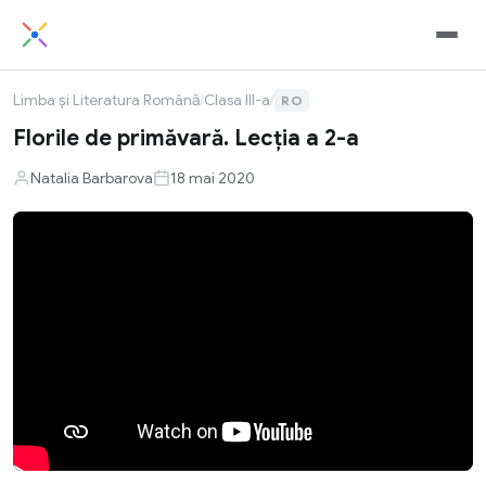
Limba și Literatura Română
/
Clasa III-a
/
RO
Florile de primăvară. Lecția a 2-a
Natalia Barbarova
18 mai 2020