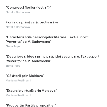
"Congresul florilor (lecția 1)"
Natalia Barbarova
Florile de primăvară. Lecția a 2-a
Natalia Barbarova
"Caracterizārile personajelor literare. Text-suport:
"Veverița" de M. Sadoveanu"
Elena Popa
"Descrierea. Ideea principală, idei secundare. Text suport
"Veverița" de M. Sadoveanu"
Elena Popa
"Călătorii prin Moldova"
Mariana Rosfinschi
"Excursie virtuală prin Moldova"
Mariana Rosfinschi
"Propoziția. Părțile propoziției"