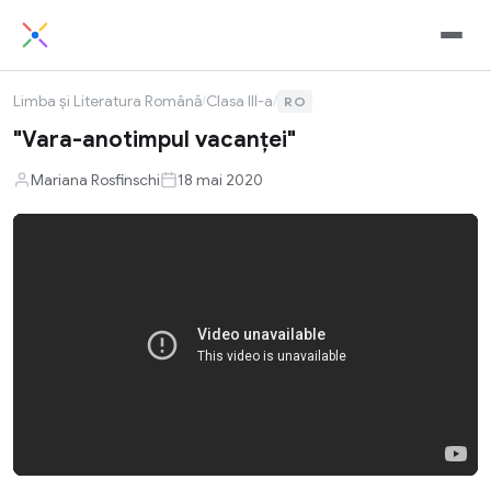
Limba și Literatura Română
/
Clasa III-a
/
RO
"Vara-anotimpul vacanței"
Mariana Rosfinschi
18 mai 2020