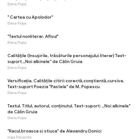
Elena Popa
" Cartea cu Apolodor"
Elena Popa
"Textul nonliterar. Afisul"
Elena Popa
Calitățile (însușirile, trăsăturile personajului literar) Text-
suport ,,Noi albinele” de Călin Gruia
Elena Popa
Versificația. Calitățile citirii corectă,conștientă,cursiva.
Text-suport Poezia "Pastele" de M. Popescu
Elena Popa
Textul. Titlul, autorul, conținutul. Text-suport: ,,Noi albinele"
de Călin Gruia
Elena Popa
"Racul,broasca si stiuca" de Alexandru Donici
Inga Panainte