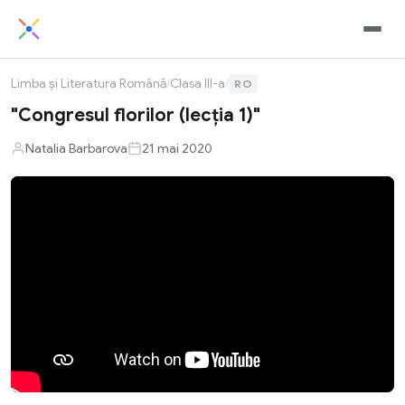
Limba și Literatura Română
/
Clasa III-a
/
RO
"Congresul florilor (lecția 1)"
Natalia Barbarova
21 mai 2020