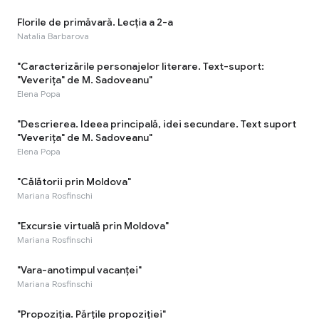
Florile de primăvară. Lecția a 2-a
Natalia Barbarova
"Caracterizārile personajelor literare. Text-suport:
"Veverița" de M. Sadoveanu"
Elena Popa
"Descrierea. Ideea principală, idei secundare. Text suport
"Veverița" de M. Sadoveanu"
Elena Popa
"Călătorii prin Moldova"
Mariana Rosfinschi
"Excursie virtuală prin Moldova"
Mariana Rosfinschi
"Vara-anotimpul vacanței"
Mariana Rosfinschi
"Propoziția. Părțile propoziției"