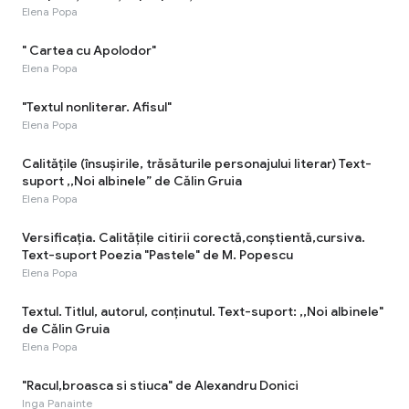
Elena Popa
" Cartea cu Apolodor"
Elena Popa
"Textul nonliterar. Afisul"
Elena Popa
Calitățile (însușirile, trăsăturile personajului literar) Text-
suport ,,Noi albinele” de Călin Gruia
Elena Popa
Versificația. Calitățile citirii corectă,conștientă,cursiva.
Text-suport Poezia "Pastele" de M. Popescu
Elena Popa
Textul. Titlul, autorul, conținutul. Text-suport: ,,Noi albinele"
de Călin Gruia
Elena Popa
"Racul,broasca si stiuca" de Alexandru Donici
Inga Panainte