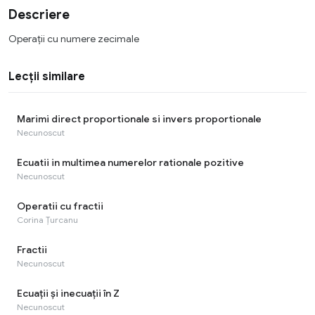
Descriere
Operaţii cu numere zecimale
Lecții similare
Marimi direct proportionale si invers proportionale
Necunoscut
Ecuatii in multimea numerelor rationale pozitive
Necunoscut
Operatii cu fractii
Corina Țurcanu
Fractii
Necunoscut
Ecuații și inecuații în Z
Necunoscut