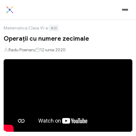
Matematica
/
Clasa VI-a
/
RO
Operaţii cu numere zecimale
Radu Poenaru
12 iunie 2020