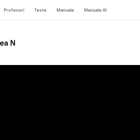
Profesori
Teste
Manuale
Manuale AI
mea N