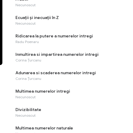
Necunoscut
Ecuații și inecuații în Z
Necunoscut
Ridicarea la putere a numerelor intregi
Radu Poenaru
Inmultirea si impartirea numerelor intregi
Corina Țurcanu
Adunarea si scaderea numerelor intregi
Corina Țurcanu
Multimea numerelor intregi
Necunoscut
Divizibilitate
Necunoscut
Multimea numerelor naturale