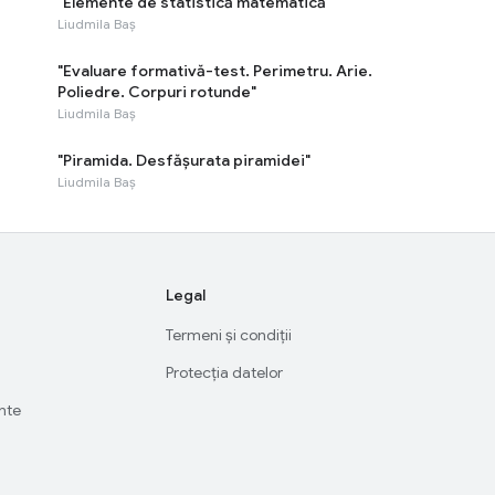
"Elemente de statistică matematică"
Liudmila Baș
"Evaluare formativă-test. Perimetru. Arie.
Poliedre. Corpuri rotunde"
Liudmila Baș
"Piramida. Desfășurata piramidei"
Liudmila Baș
Legal
Termeni și condiții
Protecția datelor
ente