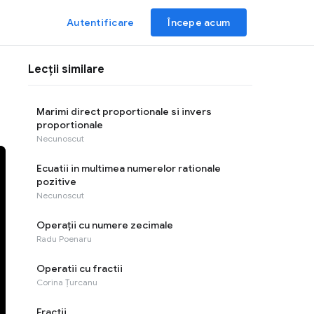
Autentificare
Începe acum
Lecții similare
Marimi direct proportionale si invers
proportionale
Necunoscut
Ecuatii in multimea numerelor rationale
pozitive
Necunoscut
Operaţii cu numere zecimale
Radu Poenaru
Operatii cu fractii
Corina Țurcanu
Fractii