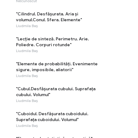
Necunoscut
"Cilindrul. Desfășurata. Aria și
volumul.Conul. Sfera. Elemente"
Liudmila Baș
"Lecție de sinteză. Perimetru. Arie.
Poliedre. Corpuri rotunde"
Liudmila Baș
"Elemente de probabilități. Evenimente
sigure, imposibile, aliatorii"
Liudmila Baș
"Cubul.Desfășurata cubului. Suprafața
cubului. Volumul"
Liudmila Baș
"Cuboidul. Desfășurata cuboidului.
Suprafața cuboidului. Volumul"
Liudmila Baș