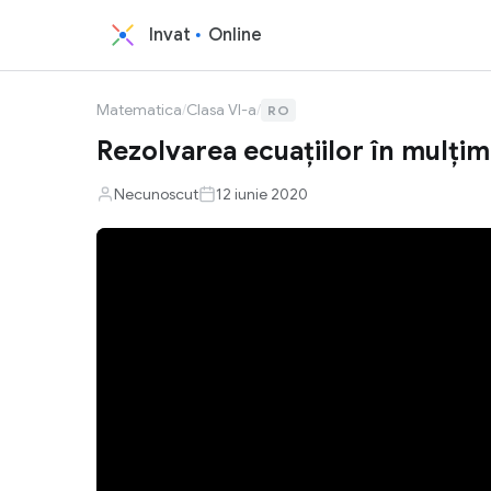
Invat
Online
Matematica
/
Clasa VI-a
/
RO
Rezolvarea ecuaţiilor în mulţi
Necunoscut
12 iunie 2020