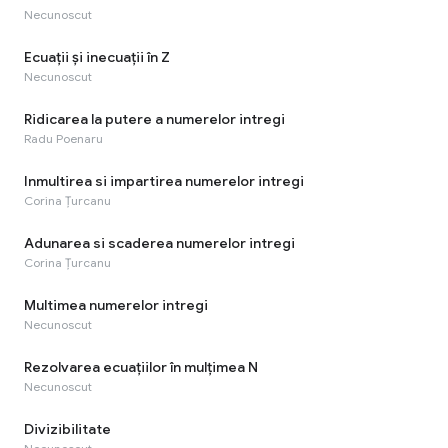
Necunoscut
Ecuații și inecuații în Z
Necunoscut
Ridicarea la putere a numerelor intregi
Radu Poenaru
Inmultirea si impartirea numerelor intregi
Corina Țurcanu
Adunarea si scaderea numerelor intregi
Corina Țurcanu
Multimea numerelor intregi
Necunoscut
Rezolvarea ecuaţiilor în mulţimea N
Necunoscut
Divizibilitate