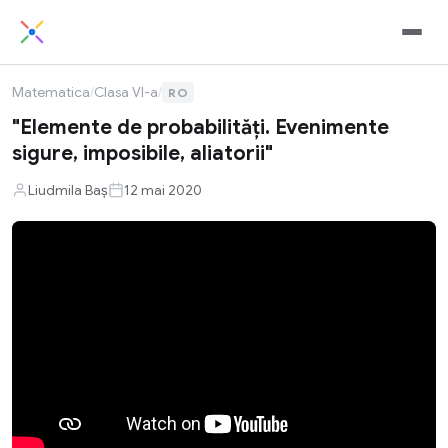
Matematica
/
Clasa VI-a
/
RO
"Elemente de probabilități. Evenimente
sigure, imposibile, aliatorii"
Liudmila Baș
12 mai 2020