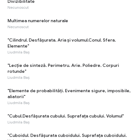
Divizibilitate
Necunoscut
Multimea numerelor naturale
Necunoscut
"Cilindrul. Desfășurata. Aria și volumul.Conul. Sfera.
Elemente"
Liudmila Baș
"Lecție de sinteză. Perimetru. Arie. Poliedre. Corpuri
rotunde"
Liudmila Baș
"Elemente de probabilități. Evenimente sigure, imposibile,
aliatorii"
Liudmila Baș
"Cubul.Desfășurata cubului. Suprafața cubului. Volumul"
Liudmila Baș
"Cuboidul. Desfășurata cuboidului. Suprafața cuboidului.