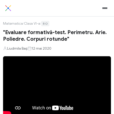
Matematica
/
Clasa VI-a
/
RO
"Evaluare formativă-test. Perimetru. Arie.
Poliedre. Corpuri rotunde"
Liudmila Baș
12 mai 2020