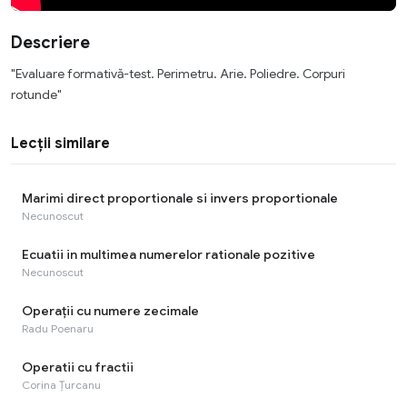
Descriere
"Evaluare formativă-test. Perimetru. Arie. Poliedre. Corpuri
rotunde"
Lecții similare
Marimi direct proportionale si invers proportionale
Necunoscut
Ecuatii in multimea numerelor rationale pozitive
Necunoscut
Operaţii cu numere zecimale
Radu Poenaru
Operatii cu fractii
Corina Țurcanu