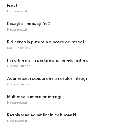
Fractii
Necunoscut
Ecuații și inecuații în Z
Necunoscut
Ridicarea la putere a numerelor intregi
Radu Poenaru
Inmultirea si impartirea numerelor intregi
Corina Țurcanu
Adunarea si scaderea numerelor intregi
Corina Țurcanu
Multimea numerelor intregi
Necunoscut
Rezolvarea ecuaţiilor în mulţimea N
Necunoscut