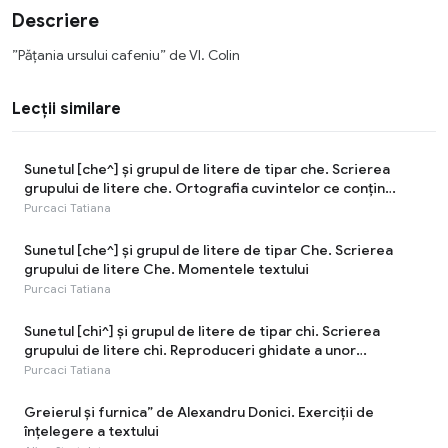
Descriere
”Păţania ursului cafeniu” de Vl. Colin
Lecții similare
Sunetul [che^] şi grupul de litere de tipar che. Scrierea
grupului de litere che. Ortografia cuvintelor ce conțin
grupul de litere che
Purcaci Tatiana
Sunetul [che^] şi grupul de litere de tipar Che. Scrierea
grupului de litere Che. Momentele textului
Purcaci Tatiana
Sunetul [chi^] şi grupul de litere de tipar chi. Scrierea
grupului de litere chi. Reproduceri ghidate a unor
fragmente din texte. Faptele istorice ale strămoșilor noștri
Purcaci Tatiana
Greierul și furnica” de Alexandru Donici. Exerciţii de
înţelegere a textului