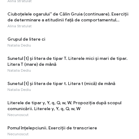
Alina Stratulat
Ciuboțelele ogarului” de Călin Gruia (continuare). Exerciții
de determinare a atitudinii faţă de comportamentul
personajelor
Alina Stratulat
Grupul de litere ci
Natalia Dediu
Sunetul [t] şi litera de tipar T. Literele mici și mari de tipar.
Litera T (mare) de mână
Natalia Dediu
Sunetul [t] şi litera de tipar t. Litera t (mică) de mână
Natalia Dediu
Literele de tipar y, Y, q, Q, w, W. Propoziția după scopul
comunicării. Literele y, Y, q, Q, w, W
Necunoscut
Pomul înțelepciunii. Exerciții de transcriere
Necunoscut