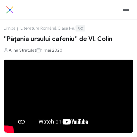
Limba și Literatura Română
/
Clasa I-a
/
RO
”Păţania ursului cafeniu” de Vl. Colin
Alina Stratulat
1 mai 2020