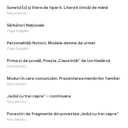
Sunetul [c] şi litera de tipar k. Litera k (mică) de mână
Necunoscut
Sărbători Naționale
Olga Drăgălin
Personalități Notorii. Modele demne de urmat
Olga Drăgălin
Prima zi de școală. Poezia „Clasa întâi” de Ion Hadârcă
Nina Mîndru
Moduri în care comunicăm. Prezentarea membrilor familiei
Nina Mîndru
„Iedul cu trei capre” – continuare
Nina Mîndru
Povestiri de fragmente din povestea „Iedul cu trei capre”
Nina Mîndru