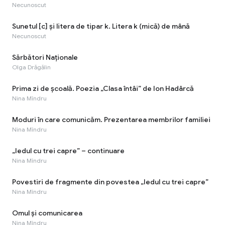
Necunoscut
Sunetul [c] şi litera de tipar k. Litera k (mică) de mână
Necunoscut
Sărbători Naționale
Olga Drăgălin
Prima zi de școală. Poezia „Clasa întâi” de Ion Hadârcă
Nina Mîndru
Moduri în care comunicăm. Prezentarea membrilor familiei
Nina Mîndru
„Iedul cu trei capre” – continuare
Nina Mîndru
Povestiri de fragmente din povestea „Iedul cu trei capre”
Nina Mîndru
Omul şi comunicarea
Nina Mîndru