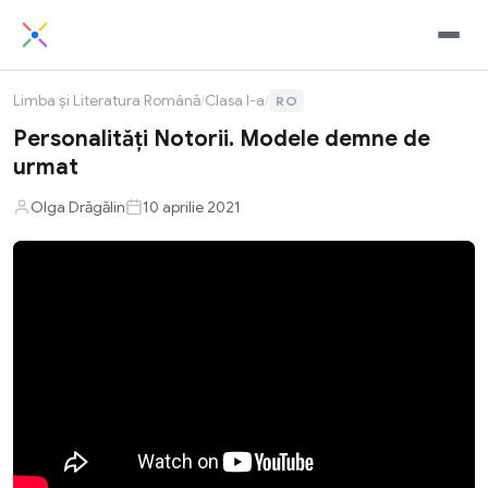
Limba și Literatura Română
/
Clasa I-a
/
RO
Personalități Notorii. Modele demne de
urmat
Olga Drăgălin
10 aprilie 2021