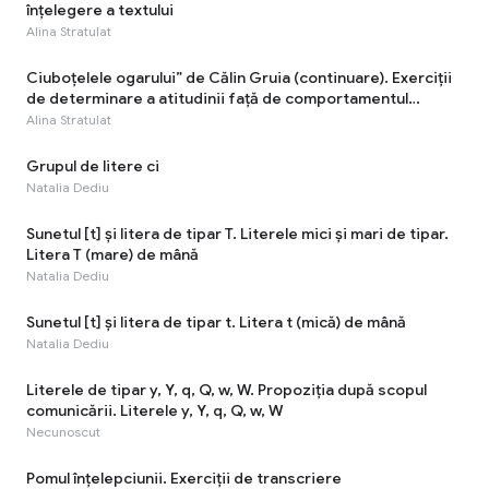
înţelegere a textului
Alina Stratulat
Ciuboțelele ogarului” de Călin Gruia (continuare). Exerciții
de determinare a atitudinii faţă de comportamentul
personajelor
Alina Stratulat
Grupul de litere ci
Natalia Dediu
Sunetul [t] şi litera de tipar T. Literele mici și mari de tipar.
Litera T (mare) de mână
Natalia Dediu
Sunetul [t] şi litera de tipar t. Litera t (mică) de mână
Natalia Dediu
Literele de tipar y, Y, q, Q, w, W. Propoziția după scopul
comunicării. Literele y, Y, q, Q, w, W
Necunoscut
Pomul înțelepciunii. Exerciții de transcriere