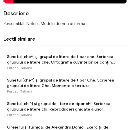
Descriere
Personalități Notorii. Modele demne de urmat
Lecții similare
Sunetul [che^] şi grupul de litere de tipar che. Scrierea
grupului de litere che. Ortografia cuvintelor ce conțin
grupul de litere che
Purcaci Tatiana
Sunetul [che^] şi grupul de litere de tipar Che. Scrierea
grupului de litere Che. Momentele textului
Purcaci Tatiana
Sunetul [chi^] şi grupul de litere de tipar chi. Scrierea
grupului de litere chi. Reproduceri ghidate a unor
fragmente din texte. Faptele istorice ale strămoșilor noștri
Purcaci Tatiana
Greierul și furnica” de Alexandru Donici. Exerciţii de