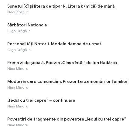
Sunetul [c] şi litera de tipar k. Litera k (mică) de mână
Necunoscut
Sărbători Naționale
Olga Drăgălin
Personalități Notorii. Modele demne de urmat
Olga Drăgălin
Prima zi de școală. Poezia „Clasa întâi” de Ion Hadârcă
Nina Mîndru
Moduri în care comunicăm. Prezentarea membrilor familiei
Nina Mîndru
„Iedul cu trei capre” – continuare
Nina Mîndru
Povestiri de fragmente din povestea „Iedul cu trei capre”
Nina Mîndru