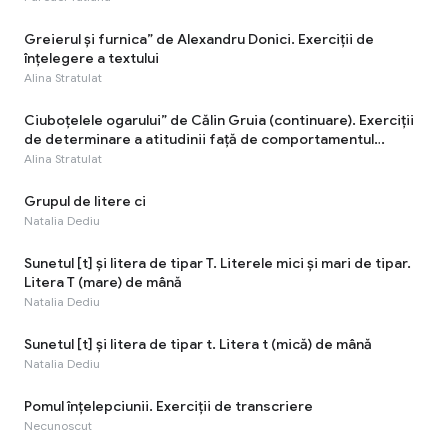
Greierul și furnica” de Alexandru Donici. Exerciţii de
înţelegere a textului
Alina Stratulat
Ciuboțelele ogarului” de Călin Gruia (continuare). Exerciții
de determinare a atitudinii faţă de comportamentul
personajelor
Alina Stratulat
Grupul de litere ci
Natalia Dediu
Sunetul [t] şi litera de tipar T. Literele mici și mari de tipar.
Litera T (mare) de mână
Natalia Dediu
Sunetul [t] şi litera de tipar t. Litera t (mică) de mână
Natalia Dediu
Pomul înțelepciunii. Exerciții de transcriere
Necunoscut