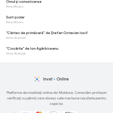
Omul şi comunicarea
Nina Mîndru
Sunt școlar
Nina Mîndru
”Cântec de primăvară” de Ștefan Octavian Iosif
Alina Stratulat
”Ciocârlia” de Ion Agârbiceanu
Alina Stratulat
Invat
Online
Platforma de meditații online din Moldova. Conectăm profesori
verificați cu părinți care doresc cele mai bune rezultate pentru
copiii lor.