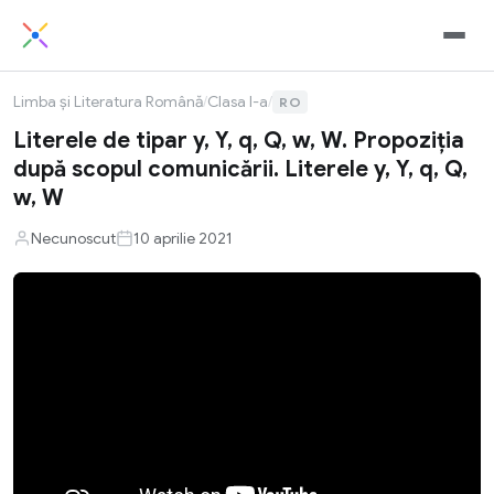
Limba și Literatura Română
/
Clasa I-a
/
RO
Literele de tipar y, Y, q, Q, w, W. Propoziția
după scopul comunicării. Literele y, Y, q, Q,
w, W
Necunoscut
10 aprilie 2021