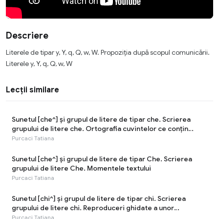
Descriere
Literele de tipar y, Y, q, Q, w, W. Propoziția după scopul comunicării.
Literele y, Y, q, Q, w, W
Lecții similare
Sunetul [che^] şi grupul de litere de tipar che. Scrierea
grupului de litere che. Ortografia cuvintelor ce conțin
grupul de litere che
Purcaci Tatiana
Sunetul [che^] şi grupul de litere de tipar Che. Scrierea
grupului de litere Che. Momentele textului
Purcaci Tatiana
Sunetul [chi^] şi grupul de litere de tipar chi. Scrierea
grupului de litere chi. Reproduceri ghidate a unor
fragmente din texte. Faptele istorice ale strămoșilor noștri
Purcaci Tatiana