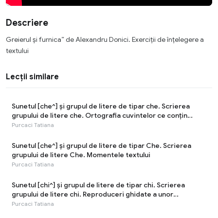
Descriere
Greierul și furnica” de Alexandru Donici. Exerciţii de înţelegere a
textului
Lecții similare
Sunetul [che^] şi grupul de litere de tipar che. Scrierea
grupului de litere che. Ortografia cuvintelor ce conțin
grupul de litere che
Purcaci Tatiana
Sunetul [che^] şi grupul de litere de tipar Che. Scrierea
grupului de litere Che. Momentele textului
Purcaci Tatiana
Sunetul [chi^] şi grupul de litere de tipar chi. Scrierea
grupului de litere chi. Reproduceri ghidate a unor
fragmente din texte. Faptele istorice ale strămoșilor noștri
Purcaci Tatiana