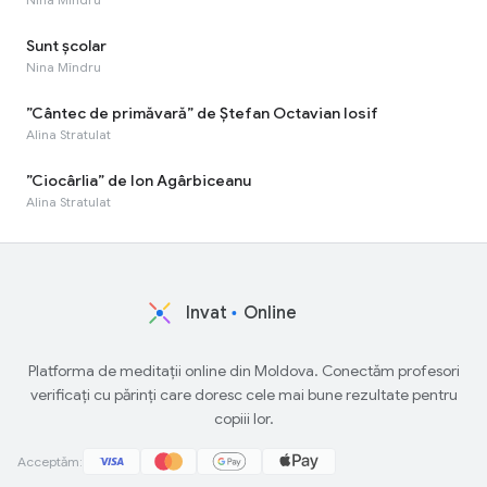
Sunt școlar
Nina Mîndru
”Cântec de primăvară” de Ștefan Octavian Iosif
Alina Stratulat
”Ciocârlia” de Ion Agârbiceanu
Alina Stratulat
Invat
Online
Platforma de meditații online din Moldova. Conectăm profesori
verificați cu părinți care doresc cele mai bune rezultate pentru
copiii lor.
Acceptăm: