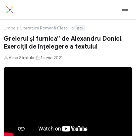
Limba și Literatura Română
/
Clasa I-a
/
RO
Greierul și furnica” de Alexandru Donici.
Exerciţii de înţelegere a textului
Alina Stratulat
1 iunie 2021