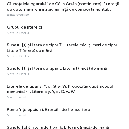
Ciuboțelele ogarului” de Călin Gruia (continuare). Exerciții
de determinare a atitudinii faţă de comportamentul
personajelor
Alina Stratulat
Grupul de litere ci
Natalia Dediu
Sunetul [t] şi litera de tipar T. Literele mici și mari de tipar.
Litera T (mare) de mână
Natalia Dediu
Sunetul [t] şi litera de tipar t. Litera t (mică) de mână
Natalia Dediu
Literele de tipar y, Y, q, Q, w, W. Propoziția după scopul
comunicării. Literele y, Y, q, Q, w, W
Necunoscut
Pomul înțelepciunii. Exerciții de transcriere
Necunoscut
Sunetul [c] şi litera de tipar k. Litera k (mică) de mână