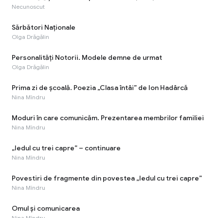
Necunoscut
Sărbători Naționale
Olga Drăgălin
Personalități Notorii. Modele demne de urmat
Olga Drăgălin
Prima zi de școală. Poezia „Clasa întâi” de Ion Hadârcă
Nina Mîndru
Moduri în care comunicăm. Prezentarea membrilor familiei
Nina Mîndru
„Iedul cu trei capre” – continuare
Nina Mîndru
Povestiri de fragmente din povestea „Iedul cu trei capre”
Nina Mîndru
Omul şi comunicarea
Nina Mîndru