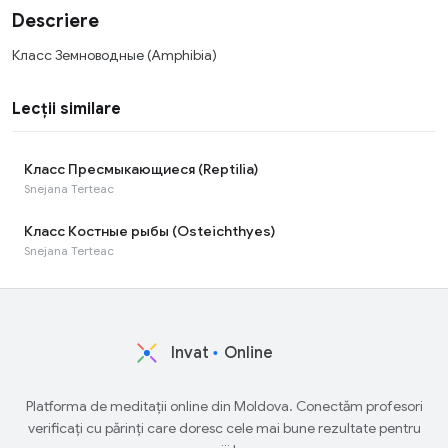
Descriere
Класс Земноводные (Amphibia)
Lecții similare
Класс Пресмыкающиеся (Reptilia)
Snejana Terteac
Класс Костные рыбы (Osteichthyes)
Snejana Terteac
Invat
Online
Platforma de meditații online din Moldova. Conectăm profesori
verificați cu părinți care doresc cele mai bune rezultate pentru