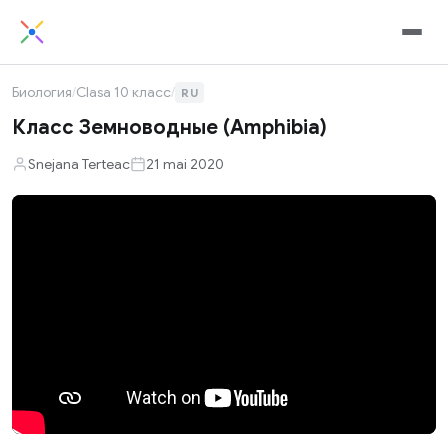
Биология
/
Clasa 10 класс
/
RU
Класс Земноводные (Amphibia)
Snejana Terteac
21 mai 2020