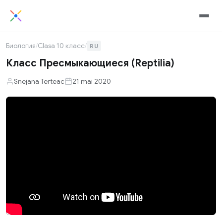
Биология
/
Clasa 10 класс
/
RU
Класс Пресмыкающиеся (Reptilia)
Snejana Terteac
21 mai 2020