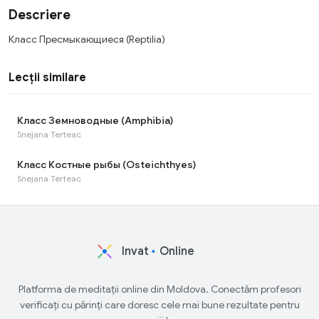
Descriere
Класс Пресмыкающиеся (Reptilia)
Lecții similare
Класс Земноводные (Amphibia)
Snejana Terteac
Класс Костные рыбы (Osteichthyes)
Snejana Terteac
Invat
Online
Platforma de meditații online din Moldova. Conectăm profesori
verificați cu părinți care doresc cele mai bune rezultate pentru