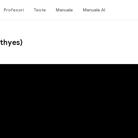
Profesori
Teste
Manuale
Manuale AI
thyes)