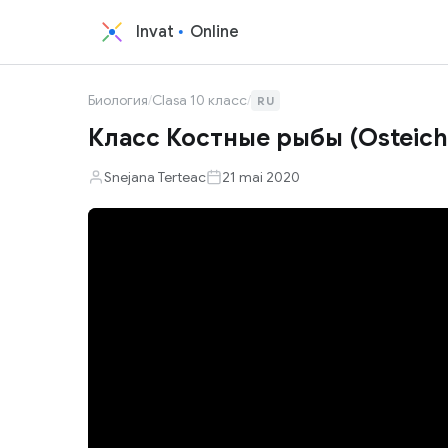
Invat
Online
Биология
/
Clasa 10 класс
/
RU
Класс Костные рыбы (Osteich
Snejana Terteac
21 mai 2020