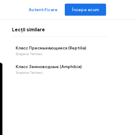
Autentificare
Începe acum
Lecții similare
Класс Пресмыкающиеся (Reptilia)
Snejana Terteac
Класс Земноводные (Amphibia)
Snejana Terteac