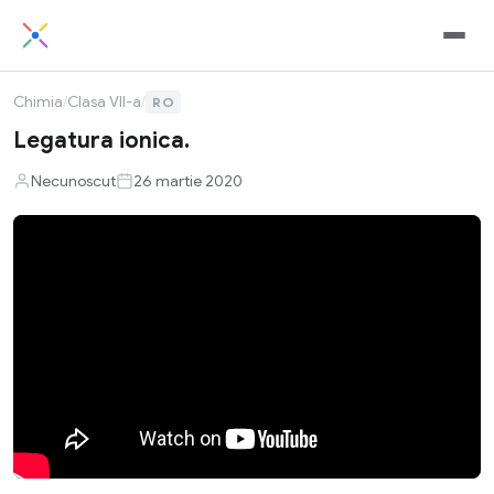
Chimia
/
Clasa VII-a
/
RO
Legatura ionica.
Necunoscut
26 martie 2020