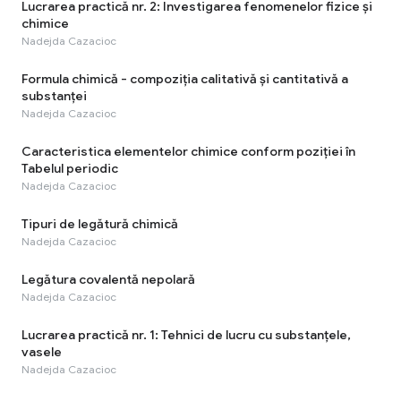
Lucrarea practică nr. 2: Investigarea fenomenelor fizice și
chimice
Nadejda Cazacioc
Formula chimică - compoziția calitativă și cantitativă a
substanței
Nadejda Cazacioc
Caracteristica elementelor chimice conform poziției în
Tabelul periodic
Nadejda Cazacioc
Tipuri de legătură chimică
Nadejda Cazacioc
Legătura covalentă nepolară
Nadejda Cazacioc
Lucrarea practică nr. 1: Tehnici de lucru cu substanțele,
vasele
Nadejda Cazacioc