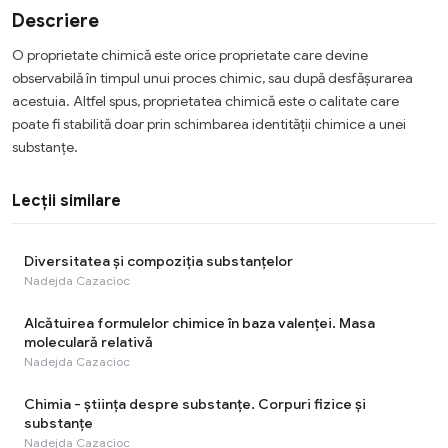
Descriere
O proprietate chimică este orice proprietate care devine
observabilă în timpul unui proces chimic, sau după desfășurarea
acestuia. Altfel spus, proprietatea chimică este o calitate care
poate fi stabilită doar prin schimbarea identității chimice a unei
substanțe.
Lecții similare
Diversitatea și compoziția substanțelor
Nadejda Cazacioc
Alcătuirea formulelor chimice în baza valenței. Masa
moleculară relativă
Nadejda Cazacioc
Chimia - știința despre substanțe. Corpuri fizice și
substanțe
Nadejda Cazacioc