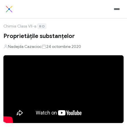
Chimia
/
Clasa VII-a
/
RO
Proprietățile substanțelor
Nadejda Cazacioc
24 octombrie 2020