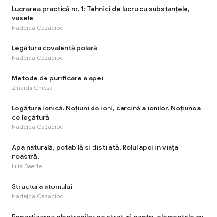
Lucrarea practică nr. 1: Tehnici de lucru cu substanțele,
vasele
Nadejda Cazacioc
Legătura covalentă polară
Nadejda Cazacioc
Metode de purificare a apei
Zinaida Chiosa
Legătura ionică. Noțiuni de ioni, sarcină a ionilor. Noțiunea
de legătură
Nadejda Cazacioc
Apa naturală, potabilă si distilată. Rolul apei in viața
noastră.
Iulia Baerle
Structura atomului
Nadejda Cazacioc
Repartizarea electronilor pe straturi pentru elementele cu