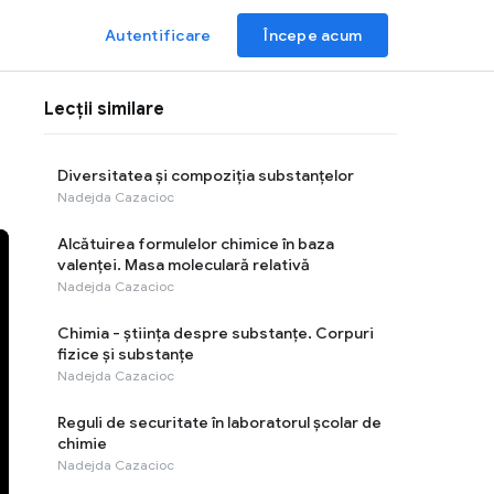
Autentificare
Începe acum
Lecții similare
Diversitatea și compoziția substanțelor
Nadejda Cazacioc
Alcătuirea formulelor chimice în baza
valenței. Masa moleculară relativă
Nadejda Cazacioc
Chimia - știința despre substanțe. Corpuri
fizice și substanțe
Nadejda Cazacioc
Reguli de securitate în laboratorul școlar de
chimie
Nadejda Cazacioc