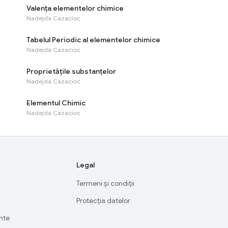
Valența elementelor chimice
Nadejda Cazacioc
Tabelul Periodic al elementelor chimice
Nadejda Cazacioc
Proprietățile substanțelor
Nadejda Cazacioc
Elementul Chimic
Nadejda Cazacioc
Legal
Termeni și condiții
Protecția datelor
ente