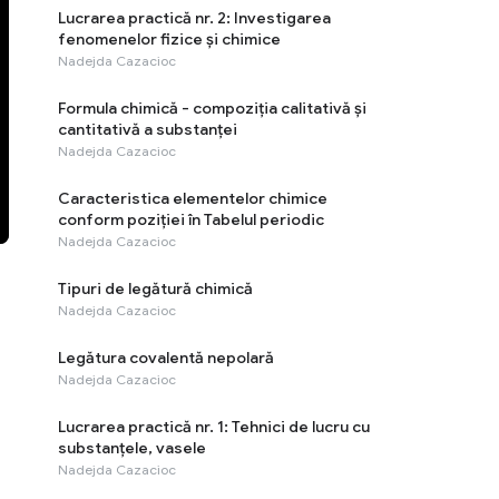
Lucrarea practică nr. 2: Investigarea
fenomenelor fizice și chimice
Nadejda Cazacioc
Formula chimică - compoziția calitativă și
cantitativă a substanței
Nadejda Cazacioc
Caracteristica elementelor chimice
conform poziției în Tabelul periodic
Nadejda Cazacioc
Tipuri de legătură chimică
Nadejda Cazacioc
Legătura covalentă nepolară
Nadejda Cazacioc
Lucrarea practică nr. 1: Tehnici de lucru cu
substanțele, vasele
Nadejda Cazacioc