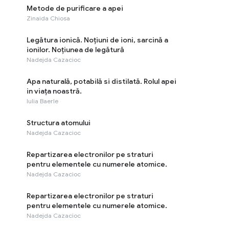
Metode de purificare a apei
Zinaida Chiosa
Legătura ionică. Noțiuni de ioni, sarcină a
ionilor. Noțiunea de legătură
Nadejda Cazacioc
Apa naturală, potabilă si distilată. Rolul apei
in viața noastră.
Iulia Baerle
Structura atomului
Nadejda Cazacioc
Repartizarea electronilor pe straturi
pentru elementele cu numerele atomice.
Nadejda Cazacioc
Repartizarea electronilor pe straturi
pentru elementele cu numerele atomice.
Nadejda Cazacioc