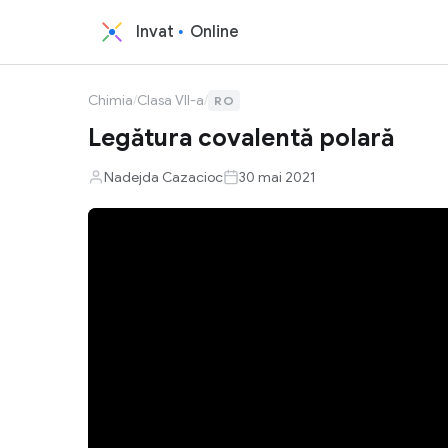
Invat
Online
Chimia
/
Clasa VII-a
/
RO
Legătura covalentă polară
Nadejda Cazacioc
30 mai 2021