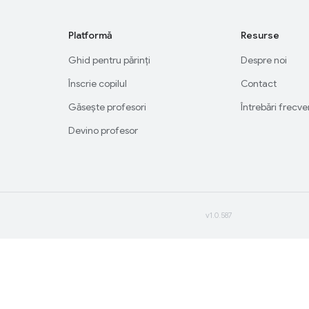
Platformă
Resurse
Ghid pentru părinți
Despre noi
Înscrie copilul
Contact
Găsește profesori
Întrebări frecv
Devino profesor
v1.0.587