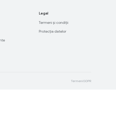
Legal
Termeni și condiții
Protecția datelor
ente
Termeni
GDPR