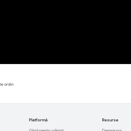
te ordin
Platformă
Resurse
Ghid pentru părinți
Despre noi