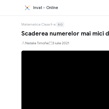
Invat
Online
Matematica
/
Clasa II-a
/
RO
Scaderea numerelor mai mici d
Natalia Timofei
3 iulie 2021