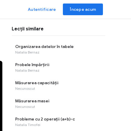
Autentificare
Începe acum
Lecții similare
Organizarea datelor în tabele
Natalia Bernaz
Probele împărțirii
Natalia Bernaz
Măsurarea capacității
Necunoscut
Măsurarea masei
Necunoscut
Probleme cu 2 operații (a+b)-c
Natalia Timofei