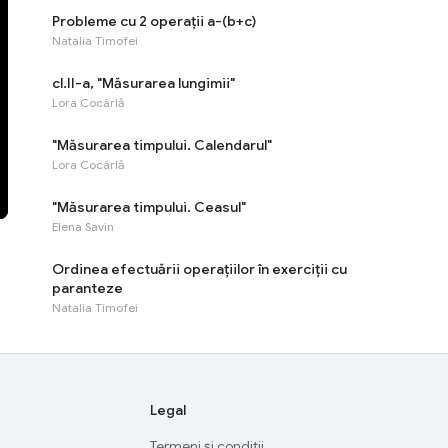
Probleme cu 2 operații a-(b+c)
Natalia Timofei
cl.II-a, "Măsurarea lungimii"
Lora Cocârlă
"Măsurarea timpului. Calendarul"
Lora Cocârlă
"Măsurarea timpului. Ceasul"
Elena Savin
Ordinea efectuării operațiilor în exerciții cu
paranteze
Natalia Timofei
Legal
Termeni și condiții