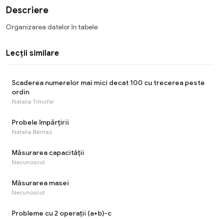
Descriere
Organizarea datelor în tabele
Lecții similare
Scaderea numerelor mai mici decat 100 cu trecerea peste
ordin
Natalia Timofei
Probele împărțirii
Natalia Bernaz
Măsurarea capacității
Necunoscut
Măsurarea masei
Necunoscut
Probleme cu 2 operații (a+b)-c