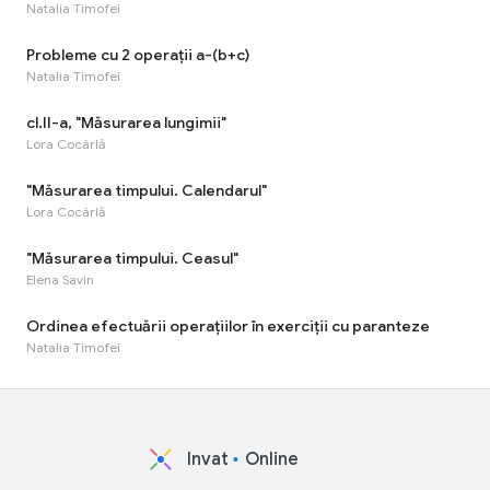
Natalia Timofei
Probleme cu 2 operații a-(b+c)
Natalia Timofei
cl.II-a, "Măsurarea lungimii"
Lora Cocârlă
"Măsurarea timpului. Calendarul"
Lora Cocârlă
"Măsurarea timpului. Ceasul"
Elena Savin
Ordinea efectuării operațiilor în exerciții cu paranteze
Natalia Timofei
Invat
Online