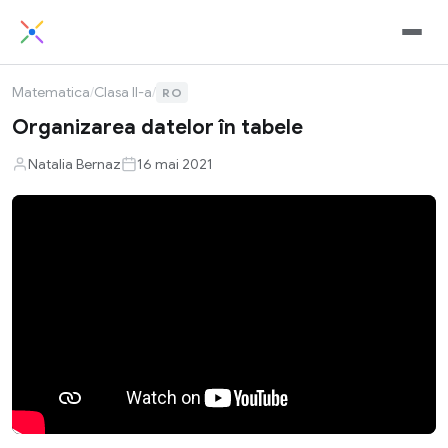
Matematica
/
Clasa II-a
/
RO
Organizarea datelor în tabele
Natalia Bernaz
16 mai 2021