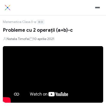
Matematica
/
Clasa II-a
/
RO
Probleme cu 2 operații (a+b)-c
Natalia Timofei
10 aprilie 2021