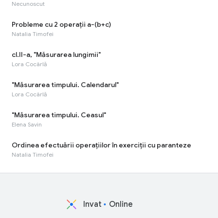
Necunoscut
Probleme cu 2 operații a-(b+c)
Natalia Timofei
cl.II-a, "Măsurarea lungimii"
Lora Cocârlă
"Măsurarea timpului. Calendarul"
Lora Cocârlă
"Măsurarea timpului. Ceasul"
Elena Savin
Ordinea efectuării operațiilor în exerciții cu paranteze
Natalia Timofei
Invat
Online