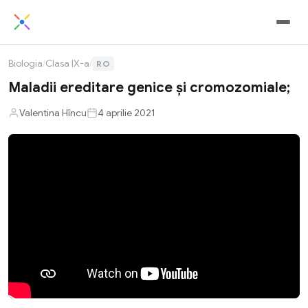
Biologia
/
Clasa IX-a
/
RO
Maladii ereditare genice şi cromozomiale;
Valentina Hîncu
4 aprilie 2021