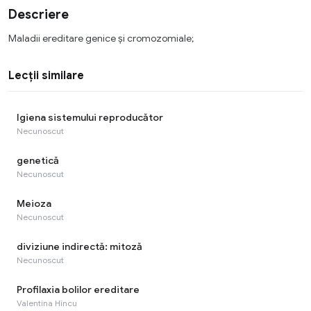
Descriere
Maladii ereditare genice şi cromozomiale;
Lecții similare
Igiena sistemului reproducător
Necunoscut
genetică
Necunoscut
Meioza
Necunoscut
diviziune indirectă: mitoză
Necunoscut
Profilaxia bolilor ereditare
Valentina Hîncu