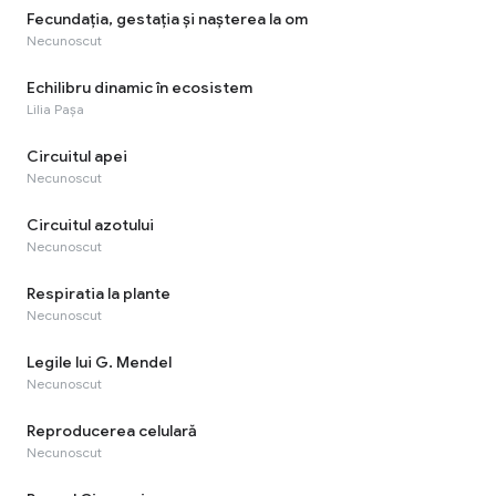
Fecundaţia, gestaţia şi naşterea la om
Necunoscut
Echilibru dinamic în ecosistem
Lilia Pașa
Circuitul apei
Necunoscut
Circuitul azotului
Necunoscut
Respiratia la plante
Necunoscut
Legile lui G. Mendel
Necunoscut
Reproducerea celulară
Necunoscut