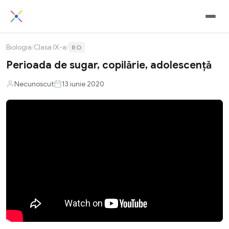
Biologia
/
Clasa IX-a
/
RO
Perioada de sugar, copilărie, adolescenţă
Necunoscut
13 iunie 2020