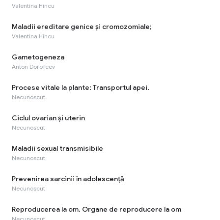
Valentina Hîncu
Maladii ereditare genice şi cromozomiale;
Valentina Hîncu
Gametogeneza
Anton Dorofeev
Procese vitale la plante: Transportul apei.
Necunoscut
Ciclul ovarian şi uterin
Necunoscut
Maladii sexual transmisibile
Necunoscut
Prevenirea sarcinii în adolescență
Necunoscut
Reproducerea la om. Organe de reproducere la om
Necunoscut