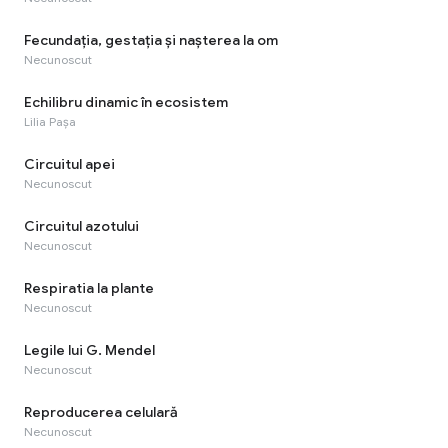
Fecundaţia, gestaţia şi naşterea la om
Necunoscut
Echilibru dinamic în ecosistem
Lilia Pașa
Circuitul apei
Necunoscut
Circuitul azotului
Necunoscut
Respiratia la plante
Necunoscut
Legile lui G. Mendel
Necunoscut
Reproducerea celulară
Necunoscut