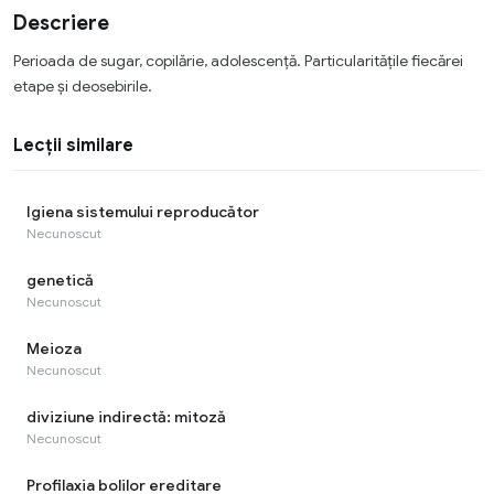
Descriere
Perioada de sugar, copilărie, adolescenţă. Particularitățile fiecărei
etape și deosebirile.
Lecții similare
Igiena sistemului reproducător
Necunoscut
genetică
Necunoscut
Meioza
Necunoscut
diviziune indirectă: mitoză
Necunoscut
Profilaxia bolilor ereditare