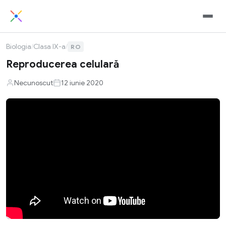
Biologia
/
Clasa IX-a
/
RO
Reproducerea celulară
Necunoscut
12 iunie 2020