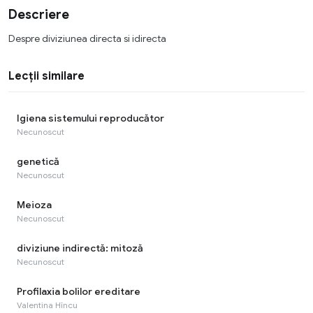
Descriere
Despre diviziunea directa si idirecta
Lecții similare
Igiena sistemului reproducător
Necunoscut
genetică
Necunoscut
Meioza
Necunoscut
diviziune indirectă: mitoză
Necunoscut
Profilaxia bolilor ereditare
Valentina Hîncu