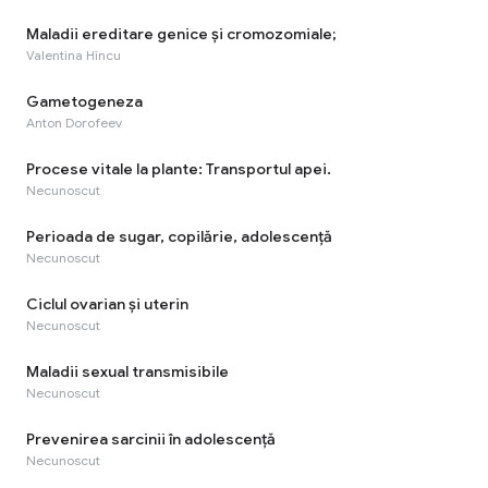
Maladii ereditare genice şi cromozomiale;
Valentina Hîncu
Gametogeneza
Anton Dorofeev
Procese vitale la plante: Transportul apei.
Necunoscut
Perioada de sugar, copilărie, adolescenţă
Necunoscut
Ciclul ovarian şi uterin
Necunoscut
Maladii sexual transmisibile
Necunoscut
Prevenirea sarcinii în adolescență
Necunoscut