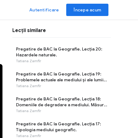
Autentificare
Începe acum
Lecții similare
Pregatire de BAC la Geografie. Lecția 20:
Hazardele naturale.
Tatiana Zamfir
Pregatire de BAC la Geografie. Lecția 19:
Problemele actuale ale mediului și ale lumii
contemporane.
Tatiana Zamfir
Pregatire de BAC la Geografie. Lecția 18:
Domeniile de degradare a mediului. Măsuri
de protecție.
Tatiana Zamfir
Pregatire de BAC la Geografie. Lecția 17:
Tipologia mediului geografic.
Tatiana Zamfir