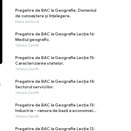
Pregatire de BAC la Geografie. Domeniul
de cunoaștere și înțelegere.
Elena Sochircă
Pregatire de BAC la Geografie Lecția 16:
Mediul geografic.
Tatiana Zamfir
Pregatire de BAC la Geografie Lecția 15:
Caracterizarea statelor.
Tatiana Zamfir
Pregatire de BAC la Geografie Lecția 14:
i
Sectorul serviciilor.
Tatiana Zamfir
Pregatire de BAC la Geografie Lecția 13:
Industria – ramura de bază a economiei
moderne.
Tatiana Zamfir
Pregatire de BAC la Geografie Lecția 12: