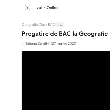
Invat
Online
Geografia
/
Clasa BAC
/
RO
Pregatire de BAC la Geografie L
Tatiana Zamfir
27 martie 2020