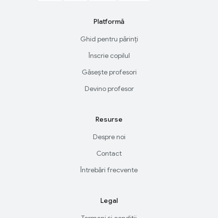
Platformă
Ghid pentru părinți
Înscrie copilul
Găsește profesori
Devino profesor
Resurse
Despre noi
Contact
Întrebări frecvente
Legal
Termeni și condiții