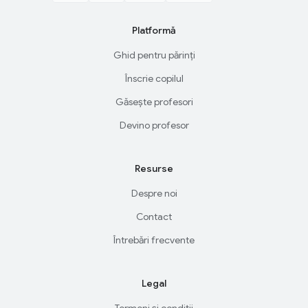
Platformă
Ghid pentru părinți
Înscrie copilul
Găsește profesori
Devino profesor
Resurse
Despre noi
Contact
Întrebări frecvente
Legal
Termeni și condiții