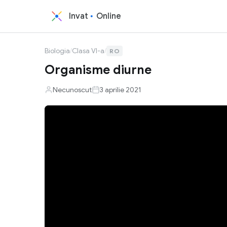
Invat
Online
Biologia
/
Clasa VI-a
/
RO
Organisme diurne
Necunoscut
3 aprilie 2021