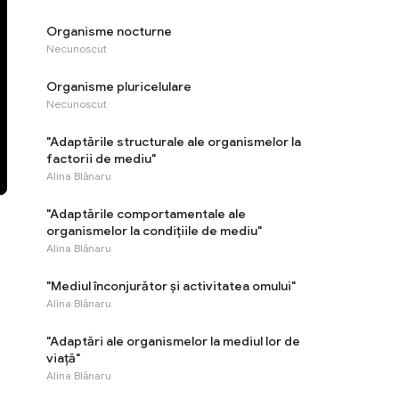
Organisme nocturne
Necunoscut
Organisme pluricelulare
Necunoscut
"Adaptările structurale ale organismelor la
factorii de mediu"
Alina Blănaru
"Adaptările comportamentale ale
organismelor la condițiile de mediu"
Alina Blănaru
"Mediul înconjurător și activitatea omului"
Alina Blănaru
"Adaptări ale organismelor la mediul lor de
viaţă"
Alina Blănaru