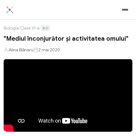
Biologia
/
Clasa VI-a
/
RO
"Mediul înconjurător și activitatea omului"
Alina Blănaru
2 mai 2020