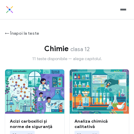
← Înapoi la teste
Chimie
clasa 12
11 teste disponibile — alege capitolul.
Acizi carboxilici și
Analiza chimică
norme de siguranță
calitativă