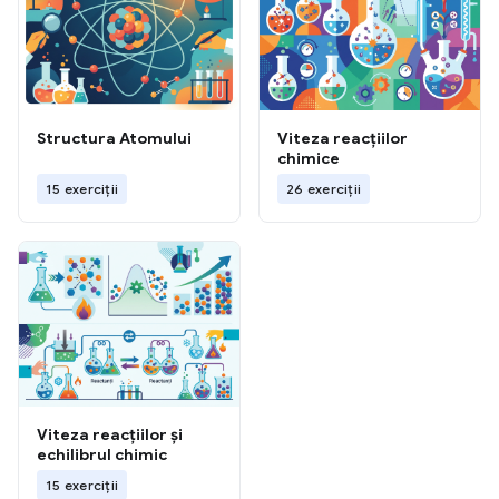
Structura Atomului
Viteza reacțiilor
chimice
15 exerciții
26 exerciții
Viteza reacțiilor și
echilibrul chimic
15 exerciții