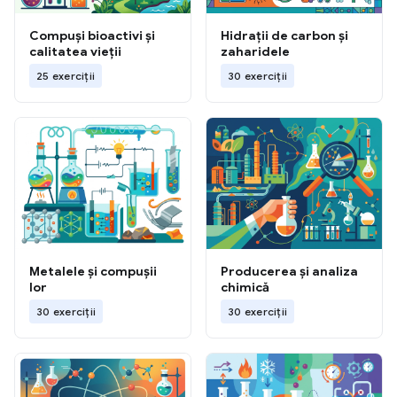
Compuși bioactivi și
Hidrații de carbon și
calitatea vieții
zaharidele
25 exerciții
30 exerciții
Metalele și compușii
Producerea și analiza
lor
chimică
30 exerciții
30 exerciții