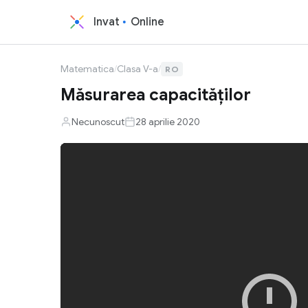
Invat
Online
Matematica
/
Clasa V-a
/
RO
Măsurarea capacităților
Necunoscut
28 aprilie 2020