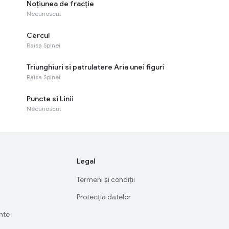
Noțiunea de fracție
Necunoscut
Cercul
Raisa Spinei
Triunghiuri si patrulatere Aria unei figuri
Raisa Spinei
Puncte si Linii
Necunoscut
Legal
Termeni și condiții
Protecția datelor
ente