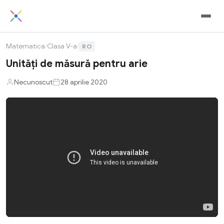
Matematica
/
Clasa V-a
/
RO
Unităţi de măsură pentru arie
Necunoscut
28 aprilie 2020