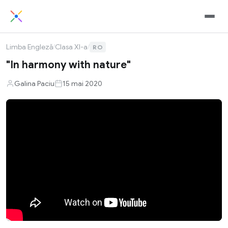
Limba Engleză
/
Clasa XI-a
/
RO
"In harmony with nature"
Galina Paciu
15 mai 2020